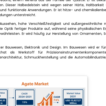
dons, einem Mineral aus der Familie der Quarze. Er ist bekan
. Dieser Halbedelstein wird wegen seiner Härte, Haltbarkeit 
e und funktionale Anwendungen. Er ist hitze- und chemikalienb
endungen unterstreicht.
es Aussehen, hohe Verschleißfestigkeit und außergewöhnliche
die Optik fertiger Produkte auf, während seine physikalischen 
 gewährleisten. Er wird häufig zur Herstellung von Ornamenten
er Bauwesen, Elektronik und Design. Im Bauwesen wird er für
Achat als Werkstoff für Präzisionsinstrumentenkomponen
enarchitektur, Schmuckherstellung und die Automobilindustrie