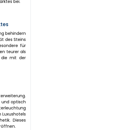
rktes bei.
tes
ung behindern
ät des Steins
esondere für
ien teurer als
, die mit der
erweiterung.
e und optisch
nterleuchtung
n Luxushotels
etik. Dieses
röffnen.