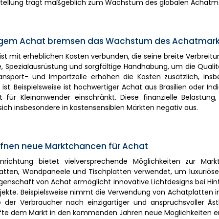
tellung trägt maßgeblich zum Wachstum des globalen Achatma
tigem Achat bremsen das Wachstum des Achatmark
t mit erheblichen Kosten verbunden, die seine breite Verbreit
te, Spezialausrüstung und sorgfältige Handhabung, um die Qualit
ansport- und Importzölle erhöhen die Kosten zusätzlich, insb
ist. Beispielsweise ist hochwertiger Achat aus Brasilien oder Ind
it für Kleinanwender einschränkt. Diese finanzielle Belastung
ich insbesondere in kostensensiblen Märkten negativ aus.
ffnen neue Marktchancen für Achat
ichtung bietet vielversprechende Möglichkeiten zur Markt
splatten, Wandpaneele und Tischplatten verwendet, um luxuriös
genschaft von Achat ermöglicht innovative Lichtdesigns bei Hi
rojekte. Beispielsweise nimmt die Verwendung von Achatplatten i
der Verbraucher nach einzigartiger und anspruchsvoller Ästh
ürfte dem Markt in den kommenden Jahren neue Möglichkeiten e