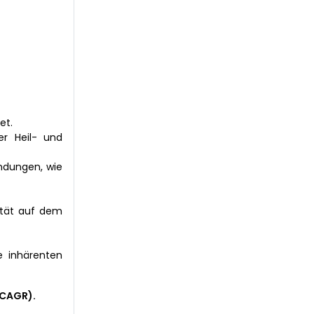
et.
er Heil- und
endungen, wie
vität auf dem
e inhärenten
(CAGR).