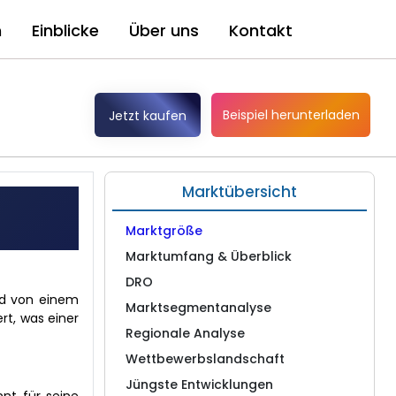
n
Einblicke
Über uns
Kontakt
Beispiel herunterladen
Jetzt kaufen
Marktübersicht
Marktgröße
Marktumfang & Überblick
DRO
end von einem
Marktsegmentanalyse
rt, was einer
Regionale Analyse
Wettbewerbslandschaft
Jüngste Entwicklungen