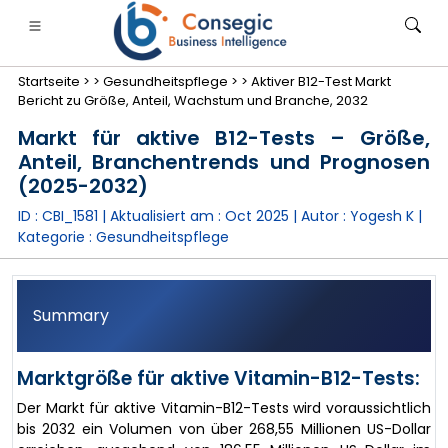
Startseite >
>
Gesundheitspflege >
>
Aktiver B12-Test Markt
Bericht zu Größe, Anteil, Wachstum und Branche, 2032
Markt für aktive B12-Tests – Größe,
Anteil, Branchentrends und Prognosen
(2025-2032)
anken, Finanzdienstleistungen und Versicherungen
• Konsumgüter
• Energie und Strom
• Lebensmitt
ID : CBI_1581 | Aktualisiert am :
Oct 2025
| Autor :
Yogesh K
|
Kategorie :
Gesundheitspflege
gs
• Fallstudien
Summary
Marktgröße für aktive Vitamin-B12-Tests:
Der Markt für aktive Vitamin-B12-Tests wird voraussichtlich
bis 2032 ein Volumen von über 268,55 Millionen US-Dollar