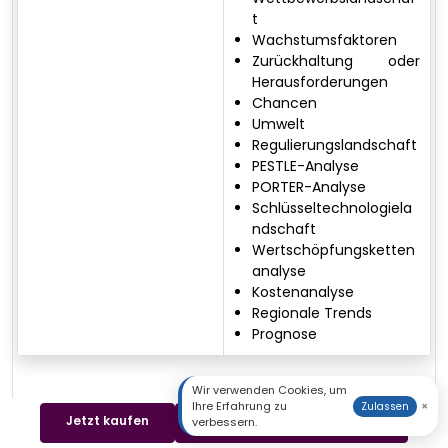
t
Wachstumsfaktoren
Zurückhaltung oder
Herausforderungen
Chancen
Umwelt
Regulierungslandschaft
PESTLE-Analyse
PORTER-Analyse
Schlüsseltechnologiela
ndschaft
Wertschöpfungsketten
analyse
Kostenanalyse
Regionale Trends
Prognose
Wir verwenden Cookies, um
Ihre Erfahrung zu
×
Zulassen
Jetzt kaufen
Beispiel herunterladen
verbessern.
Yogesh K