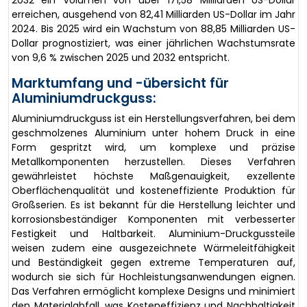
2032 ein Volumen von über 171,58 Milliarden US-Dollar
erreichen, ausgehend von 82,41 Milliarden US-Dollar im Jahr
2024. Bis 2025 wird ein Wachstum von 88,85 Milliarden US-
Dollar prognostiziert, was einer jährlichen Wachstumsrate
von 9,6 % zwischen 2025 und 2032 entspricht.
Marktumfang und -übersicht für
Aluminiumdruckguss:
Aluminiumdruckguss ist ein Herstellungsverfahren, bei dem
geschmolzenes Aluminium unter hohem Druck in eine
Form gespritzt wird, um komplexe und präzise
Metallkomponenten herzustellen. Dieses Verfahren
gewährleistet höchste Maßgenauigkeit, exzellente
Oberflächenqualität und kosteneffiziente Produktion für
Großserien. Es ist bekannt für die Herstellung leichter und
korrosionsbeständiger Komponenten mit verbesserter
Festigkeit und Haltbarkeit. Aluminium-Druckgussteile
weisen zudem eine ausgezeichnete Wärmeleitfähigkeit
und Beständigkeit gegen extreme Temperaturen auf,
wodurch sie sich für Hochleistungsanwendungen eignen.
Das Verfahren ermöglicht komplexe Designs und minimiert
den Materialabfall, was Kosteneffizienz und Nachhaltigkeit