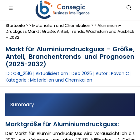
Startseite >
>
Materialien und Chemikalien >
>
Aluminium-
Druckguss Markt : Größe, Anteil, Trends, Wachstum und Ausblick
– 2032
Markt für Aluminiumdruckguss – Größe,
Anteil, Branchentrends und Prognosen
anken, Finanzdienstleistungen und Versicherungen
• Konsumgüter
• Energie und Strom
• Lebensmitt
(2025-2032)
ID : CBI_2516 | Aktualisiert am :
Dec 2025
| Autor :
Pavan C
|
gs
• Fallstudien
Kategorie :
Materialien und Chemikalien
Summary
Marktgröße für Aluminiumdruckguss:
Der Markt für Aluminiumdruckguss wird voraussichtlich bis