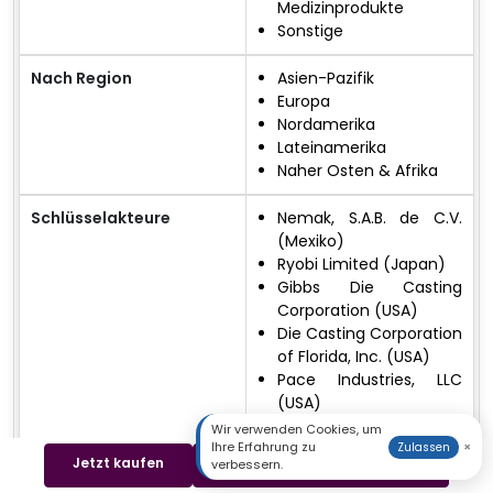
Medizinprodukte
Sonstige
Nach Region
Asien-Pazifik
Europa
Nordamerika
Lateinamerika
Naher Osten & Afrika
Schlüsselakteure
Nemak, S.A.B. de C.V.
(Mexiko)
Ryobi Limited (Japan)
Gibbs Die Casting
Corporation (USA)
Die Casting Corporation
of Florida, Inc. (USA)
Pace Industries, LLC
(USA)
Handtmann Gruppe
Wir verwenden Cookies, um
Ihre Erfahrung zu
×
(Deutschland)
Zulassen
Jetzt kaufen
Beispiel herunterladen
verbessern.
Bühler Gruppe