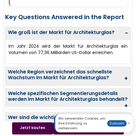
Key Questions Answered in the Report
Wie groß ist der Markt für Architekturglas?
−
Im Jahr 2024 wird der Markt für Architekturglas ein
Volumen von 77,36 Milliarden US-Dollar erreichen.
Welche Region verzeichnet das schnellste
Wachstum im Markt für Architekturglas?
+
Welche spezifischen Segmentierungsdetails
werden im Markt für Architekturglas behandelt?
+
Wer sind die wichtigsten Akteure auf dem Markt
Wir verwenden Cookies, um
für Architekturglas?
+
Ihre Erfahrung zu
×
Zulassen
Jetzt kaufen
Beispiel herunterladen
verbessern.