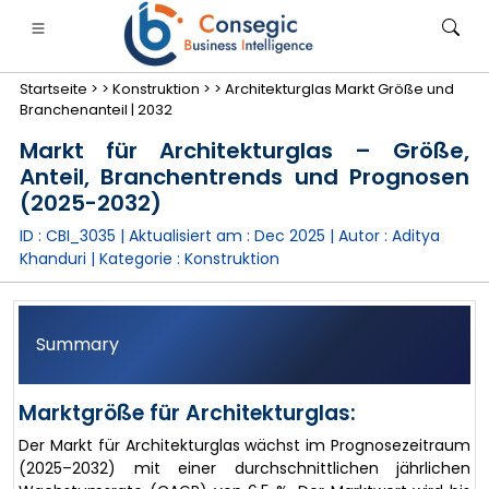
Startseite >
>
Konstruktion >
>
Architekturglas Markt Größe und
Branchenanteil | 2032
Markt für Architekturglas – Größe,
Anteil, Branchentrends und Prognosen
(2025-2032)
anken, Finanzdienstleistungen und Versicherungen
• Konsumgüter
• Energie und Strom
• Lebensmitt
ID : CBI_3035 | Aktualisiert am :
Dec 2025
| Autor :
Aditya
Khanduri
| Kategorie :
Konstruktion
gs
• Fallstudien
Summary
Marktgröße für Architekturglas:
Der Markt für Architekturglas wächst im Prognosezeitraum
(2025–2032) mit einer durchschnittlichen jährlichen