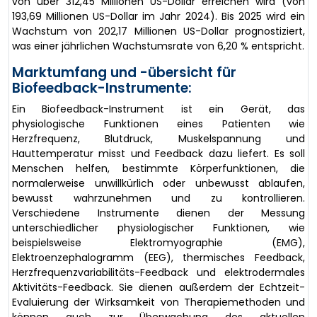
von über 312,45 Millionen US-Dollar erreichen wird (von
193,69 Millionen US-Dollar im Jahr 2024). Bis 2025 wird ein
Wachstum von 202,17 Millionen US-Dollar prognostiziert,
was einer jährlichen Wachstumsrate von 6,20 % entspricht.
Marktumfang und -übersicht für
Biofeedback-Instrumente:
Ein Biofeedback-Instrument ist ein Gerät, das
physiologische Funktionen eines Patienten wie
Herzfrequenz, Blutdruck, Muskelspannung und
Hauttemperatur misst und Feedback dazu liefert. Es soll
Menschen helfen, bestimmte Körperfunktionen, die
normalerweise unwillkürlich oder unbewusst ablaufen,
bewusst wahrzunehmen und zu kontrollieren.
Verschiedene Instrumente dienen der Messung
unterschiedlicher physiologischer Funktionen, wie
beispielsweise Elektromyographie (EMG),
Elektroenzephalogramm (EEG), thermisches Feedback,
Herzfrequenzvariabilitäts-Feedback und elektrodermales
Aktivitäts-Feedback. Sie dienen außerdem der Echtzeit-
Evaluierung der Wirksamkeit von Therapiemethoden und