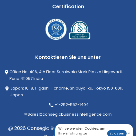
Certification
Kontaktieren Sie uns unter
Office No. 406, 4th Floor Suratwala Mark Plazzo Hinjewadi,
Pune 411057 India
Japan: 16-8, Higashi 1-chome, Shibuya-ku, Tokyo 150-0011,
Japan
+1-252-552-1404
✉
Sales@consegicbusinessintelligence.com
@ 2026 Consegic Business Intelligence Pvt Ltd. Alle
Wir verwenden Cookies, um
Ihre Erfahrung zu
×
Zulassen