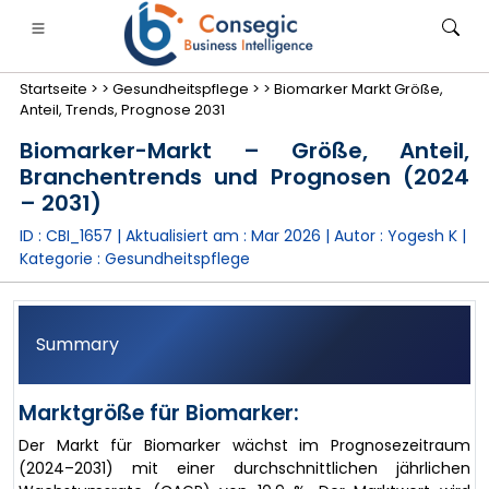
Startseite >
>
Gesundheitspflege >
>
Biomarker Markt Größe,
Anteil, Trends, Prognose 2031
Biomarker-Markt – Größe, Anteil,
Branchentrends und Prognosen (2024
– 2031)
anken, Finanzdienstleistungen und Versicherungen
• Konsumgüter
• Energie und Strom
• Lebensmitt
ID : CBI_1657 | Aktualisiert am :
Mar 2026
| Autor :
Yogesh K
|
Kategorie :
Gesundheitspflege
gs
• Fallstudien
Summary
Marktgröße für Biomarker:
Der Markt für Biomarker wächst im Prognosezeitraum
(2024–2031) mit einer durchschnittlichen jährlichen