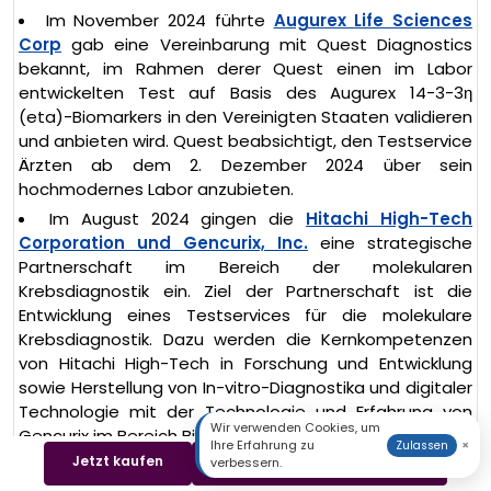
Im November 2024 führte
Augurex Life Sciences
Corp
gab eine Vereinbarung mit Quest Diagnostics
bekannt, im Rahmen derer Quest einen im Labor
entwickelten Test auf Basis des Augurex 14-3-3η
(eta)-Biomarkers in den Vereinigten Staaten validieren
und anbieten wird. Quest beabsichtigt, den Testservice
Ärzten ab dem 2. Dezember 2024 über sein
hochmodernes Labor anzubieten.
Im August 2024 gingen die
Hitachi High-Tech
Corporation und Gencurix, Inc.
eine strategische
Partnerschaft im Bereich der molekularen
Krebsdiagnostik ein. Ziel der Partnerschaft ist die
Entwicklung eines Testservices für die molekulare
Krebsdiagnostik. Dazu werden die Kernkompetenzen
von Hitachi High-Tech in Forschung und Entwicklung
sowie Herstellung von In-vitro-Diagnostika und digitaler
Technologie mit der Technologie und Erfahrung von
Wir verwenden Cookies, um
Gencurix im Bereich Biomarker kombiniert.
Ihre Erfahrung zu
×
Zulassen
Jetzt kaufen
Beispiel herunterladen
Im Februar 2024 gab
Biofourmis
vier neue
verbessern.
Vereinbarungen mit den 20 führenden