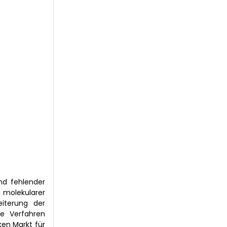
nd fehlender
d molekularer
eiterung der
e Verfahren
ken Markt für