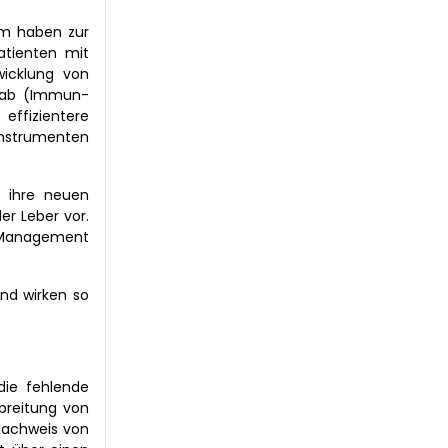
om haben zur
atienten mit
icklung von
umab (Immun-
effizientere
instrumenten
) ihre neuen
r Leber vor.
um Management
nd wirken so
die fehlende
breitung von
Nachweis von