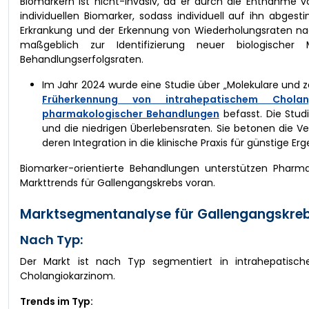
Biomarkern ist nicht-invasiv, da er durch die Entnahme vo
individuellen Biomarker, sodass individuell auf ihn abg
Erkrankung und der Erkennung von Wiederholungsraten na
maßgeblich zur Identifizierung neuer biologische
Behandlungserfolgsraten.
Im Jahr 2024 wurde eine Studie über „Molekulare und ze
Früherkennung von intrahepatischem Chola
pharmakologischer Behandlungen
befasst. Die Stud
und die niedrigen Überlebensraten. Sie betonen die 
deren Integration in die klinische Praxis für günstige Erg
Biomarker-orientierte Behandlungen unterstützen Pharm
Markttrends für Gallengangskrebs voran.
Marktsegmentanalyse für Gallengangskreb
Nach Typ:
Der Markt ist nach Typ segmentiert in intrahepatische
Cholangiokarzinom.
Trends im Typ: