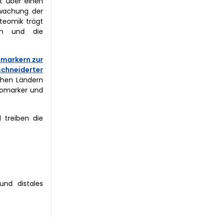
gt über einen
rwachung der
teomik trägt
ten und die
omarkern zur
hneiderter
chen Ländern
iomarker und
 treiben die
und distales