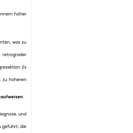
Männern höher
enten, was zu
etrograder
resektion. Es
s zu höheren
 aufweisen.
Diagnose und
 geführt, die