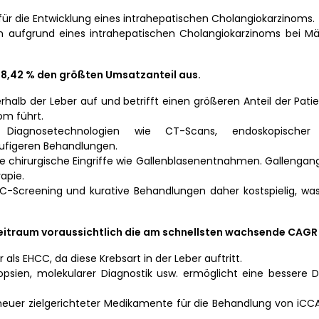
 für die Entwicklung eines intrahepatischen Cholangiokarzinoms.
raten aufgrund eines intrahepatischen Cholangiokarzinoms bei 
8,42 % den größten Umsatzanteil aus.
halb der Leber auf und betrifft einen größeren Anteil der Pati
om führt.
iagnosetechnologien wie CT-Scans, endoskopischer r
äufigeren Behandlungen.
chirurgische Eingriffe wie Gallenblasenentnahmen. Gallengang
apie.
CC-Screening und kurative Behandlungen daher kostspielig, wa
itraum voraussichtlich die am schnellsten wachsende CAGR
als EHCC, da diese Krebsart in der Leber auftritt.
iopsien, molekularer Diagnostik usw. ermöglicht eine bessere 
neuer zielgerichteter Medikamente für die Behandlung von iCCA