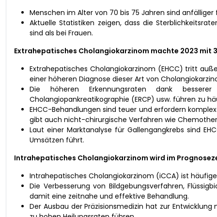
Menschen im Alter von 70 bis 75 Jahren sind anfälliger
Aktuelle Statistiken zeigen, dass die Sterblichkeits
sind als bei Frauen.
Extrahepatisches Cholangiokarzinom machte 2023 mit 3
Extrahepatisches Cholangiokarzinom (EHCC) tritt außer
einer höheren Diagnose dieser Art von Cholangiokarzin
Die höheren Erkennungsraten dank besserer D
Cholangiopankreatikographie (ERCP) usw. führen zu h
EHCC-Behandlungen sind teuer und erfordern komplexe 
gibt auch nicht-chirurgische Verfahren wie Chemother
Laut einer Marktanalyse für Gallengangkrebs sind EH
Umsätzen führt.
Intrahepatisches Cholangiokarzinom wird im Prognoseze
Intrahepatisches Cholangiokarzinom (iCCA) ist häufiger 
Die Verbesserung von Bildgebungsverfahren, Flüssigb
damit eine zeitnahe und effektive Behandlung.
Der Ausbau der Präzisionsmedizin hat zur Entwicklung 
zu hohen Heilungsraten führen.