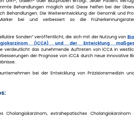
n Urin-, Gallen- oder Blutproben erfolgt. Jeder Patient verfü
estimmte Behandlungen möglich sind. Diese helfen bei der Übe
ch Behandlungen. Die Weiterentwicklung der Genomik und Pro
r Marker bei und verbessert so die Früherkennungsra
lluläre Sonden“ veröffentlicht, die sich mit der Nutzung von
Bi
ngiokarzinom (iCCA) und der Entwicklung maßgesc
ie verdeutlicht das zunehmende Auftreten von iCCA in westli
Verbesserungen der Prognose von iCCA durch neue innovative B
ebnisse.
aunternehmen bei der Entwicklung von Präzisionsmedizin und
s:
s Cholangiokarzinom, extrahepatisches Cholangiokarzinom 