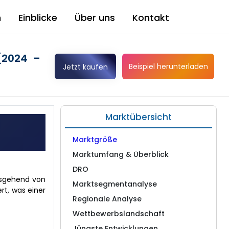
n
Einblicke
Über uns
Kontakt
(2024 –
Beispiel herunterladen
Jetzt kaufen
Marktübersicht
Marktgröße
Marktumfang & Überblick
DRO
ausgehend von
Marktsegmentanalyse
rt, was einer
Regionale Analyse
Wettbewerbslandschaft
Jüngste Entwicklungen