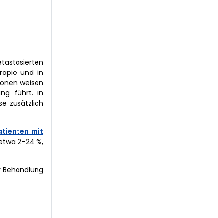
etastasierten
rapie und in
ionen weisen
ng führt. In
se zusätzlich
atienten mit
 etwa 2–24 %,
er Behandlung