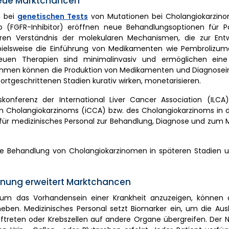
 neue Marktchancen
n bei
genetischen Tests
von Mutationen bei Cholangiokarzin
nib (FGFR-Inhibitor) eröffnen neue Behandlungsoptionen für P
en Verständnis der molekularen Mechanismen, die zur Entw
spielsweise die Einführung von Medikamenten wie Pembroliz
 neuen Therapien sind minimalinvasiv und ermöglichen eine 
hmen können die Produktion von Medikamenten und Diagnose
ortgeschrittenen Stadien kurativ wirken, monetarisieren.
konferenz der International Liver Cancer Association (ILCA
n Cholangiokarzinoms (iCCA) bzw. des Cholangiokarzinoms in de
ien für medizinisches Personal zur Behandlung, Diagnose und z
e Behandlung von Cholangiokarzinomen in späteren Stadien u
ennung erweitert Marktchancen
, um das Vorhandensein einer Krankheit anzuzeigen, können 
ben. Medizinisches Personal setzt Biomarker ein, um die Aus
ftreten oder Krebszellen auf andere Organe übergreifen. Der 