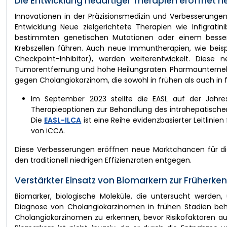
Die Entwicklung neuartiger Therapien eröffnet
Innovationen in der Präzisionsmedizin und Verbesserunge
Entwicklung Neue zielgerichtete Therapien wie Infigrati
bestimmten genetischen Mutationen oder einem besser
Krebszellen führen. Auch neue Immuntherapien, wie bei
Checkpoint-Inhibitor), werden weiterentwickelt. Diese
Tumorentfernung und hohe Heilungsraten. Pharmaunterne
gegen Cholangiokarzinom, die sowohl in frühen als auch in f
Im September 2023 stellte die EASL auf der Jahres
Therapieoptionen zur Behandlung des intrahepatische
Die
EASL-ILCA
ist eine Reihe evidenzbasierter Leitlin
von iCCA.
Diese Verbesserungen eröffnen neue Marktchancen für di
den traditionell niedrigen Effizienzraten entgegen.
Verstärkter Einsatz von Biomarkern zur Früherk
Biomarker, biologische Moleküle, die untersucht werden
Diagnose von Cholangiokarzinomen in frühen Stadien behe
Cholangiokarzinomen zu erkennen, bevor Risikofaktoren au