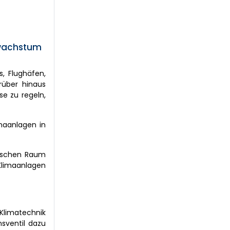
twachstum
s, Flughäfen,
rüber hinaus
se zu regeln,
maanlagen in
ifischen Raum
Klimaanlagen
 Klimatechnik
sventil dazu