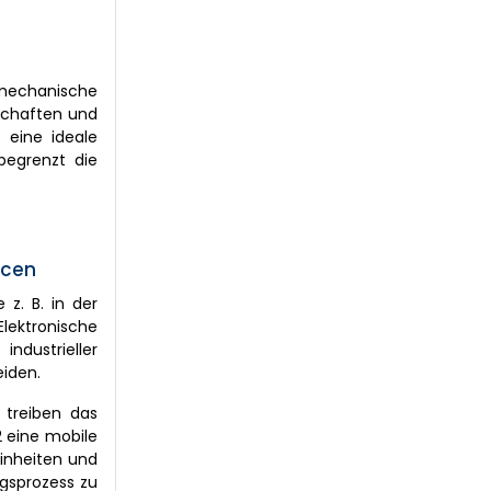
, mechanische
nschaften und
 eine ideale
begrenzt die
ncen
 z. B. in der
lektronische
ndustrieller
iden.
n treiben das
 eine mobile
inheiten und
gsprozess zu