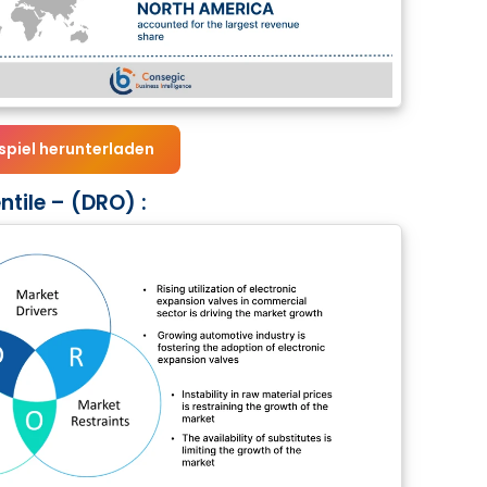
spiel herunterladen
tile – (DRO) :