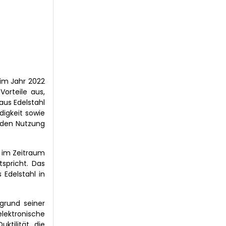
 im Jahr 2022
Vorteile aus,
aus Edelstahl
igkeit sowie
enden Nutzung
 im Zeitraum
spricht. Das
 Edelstahl in
grund seiner
lektronische
ktilität, die