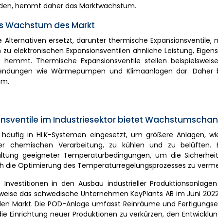
werden, hemmt daher das Marktwachstum.
das Wachstum des Markt
e Alternativen ersetzt, darunter thermische Expansionsventile
h zu elektronischen Expansionsventilen ähnliche Leistung, Eige
mmt. Thermische Expansionsventile stellen beispielsweise
Anwendungen wie Wärmepumpen und Klimaanlagen dar. Daher 
um.
onsventile im Industriesektor bietet Wachstumscha
r häufig in HLK-Systemen eingesetzt, um größere Anlagen, wie
er chemischen Verarbeitung, zu kühlen und zu belüften. E
altung geeigneter Temperaturbedingungen, um die Sicherheit i
h die Optimierung des Temperaturregelungsprozesses zu verme
e Investitionen in den Ausbau industrieller Produktionsanlage
sweise das schwedische Unternehmen KeyPlants AB im Juni 2022
 Markt. Die POD-Anlage umfasst Reinräume und Fertigungse
 Einrichtung neuer Produktionen zu verkürzen, den Entwicklun