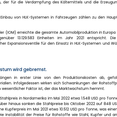
n, der für die Verdampfung des Kältemittels und die Erzeugun
Einbau von HLK-Systemen in Fahrzeugen zählen zu den Haupt
ler (IOM) erreichte die gesamte Automobilproduktion in Europa
enüber 13.129.583 Einheiten im Jahr 2021 entspricht. Di
ischer Expansionsventile für den Einsatz in HLK-Systemen und
chstum wird gebremst.
hängen in erster Linie von den Produktionskosten ab, gef
rialien. Infolgedessen wirken sich Schwankungen der Rohstoffp
n wesentlicher Faktor ist, der das Marktwachstum hemmt.
he Stahlpreis in Nordamerika im Mai 2022 etwa 1.548 USD pro Ton
über hinaus sanken die Stahlpreise bis Oktober 2022 auf 848 U
he Kupferpreis im Mai 2021 etwa 10.512 USD pro Tonne, was ein
 Instabilität der Preise für Rohstoffe wie Stahl, Kupfer und an