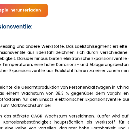
spiel herunterladen
ionsventile:
r, Messing und andere Werkstoffe. Das Edelstahlsegment erzielte
nsionsventile aus Edelstahl zeichnen sich durch verschiedene 
ebigkeit. Darüber hinaus bieten elektronische Expansionsventile 
e Temperaturen, eine hohe Korrosions- und Ablagerungsbeständ
ischer Expansionsventile aus Edelstahl führen zu einer zunehm
reichte die Gesamtproduktion von Personenkraftwagen in China
n, was einem Wachstum von 38,3 % gegenüber dem Vorjahr ent
aktoren für den Einsatz elektronischer Expansionsventile aus
 zum Marktwachstum bei.
ich das stärkste CAGR-Wachstum verzeichnen. Kupfer wird auf
d Korrosionsbeständigkeit hauptsächlich als Werkstoff für e
r eine Reihe von Vorteilen, darunter hohe Formbarkeit und Du