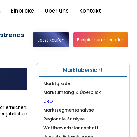
n
Einblicke
Über uns
Kontakt
mstrends
Beispiel herunterladen
Jetzt kaufen
Marktübersicht
Marktgröße
Marktumfang & Überblick
DRO
ar erreichen,
Marktsegmentanalyse
r jährlichen
Regionale Analyse
Wettbewerbslandschaft
Jüngste Entwicklungen