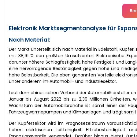
Bei
Elektronik Marktsegmentanalyse für Expans
Nach Material:
Der Markt unterteilt sich nach Material in Edelstahl, Kupfe
mit 38,91 % den größten Umsatzanteil. Elektronische Expa
darunter höhere Schlagfestigkeit, hohe Festigkeit und Langl
eine hervorragende Beständigkeit gegen hohe und niedrig
hohe Belastbarkeit. Die oben genannten Vorteile elektron
unter anderem im Automobil- und Industriesektor.
Laut dem chinesischen Verband der Automobilhersteller er
Januar bis August 2022 bis zu 2,39 Millionen Einheite
Wachstum der Automobilbranche ist somit einer der Hauptf
Fahrzeugwärmepumpen und Klimaanlagen und trägt somit
Der Kupfersektor wird im Prognosezeitraum voraussichtl
hohen elektrischen Leitfähigkeit, Hitzebeständigkeit un
Expansionsventile verwendet. Darüber hinaus bietet Kupfe