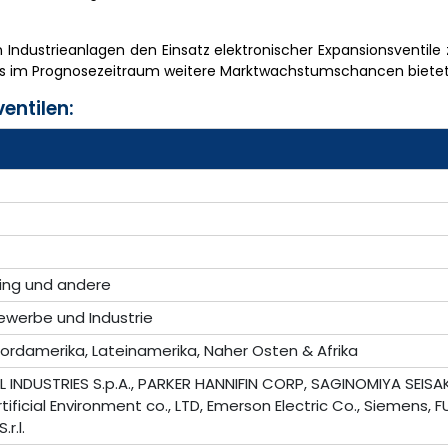
Industrieanlagen den Einsatz elektronischer Expansionsventile
was im Prognosezeitraum weitere Marktwachstumschancen bietet
entilen:
sing und andere
ewerbe und Industrie
 Nordamerika, Lateinamerika, Naher Osten & Afrika
L INDUSTRIES S.p.A., PARKER HANNIFIN CORP, SAGINOMIYA SEIS
tificial Environment co., LTD, Emerson Electric Co., Siemens, F
r.l.