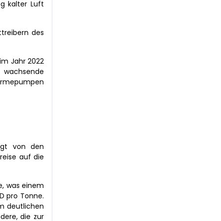
g kalter Luft
treibern des
 im Jahr 2022
e wachsende
 Wärmepumpen
olgt von den
reise auf die
ne, was einem
SD pro Tonne.
em deutlichen
dere, die zur