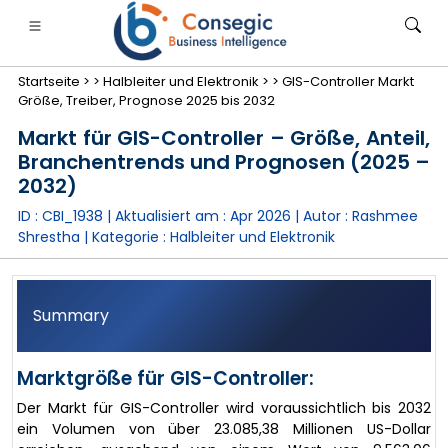
Startseite >
>
Halbleiter und Elektronik >
>
GIS-Controller Markt
Größe, Treiber, Prognose 2025 bis 2032
Markt für GIS-Controller – Größe, Anteil,
Branchentrends und Prognosen (2025 –
2032)
anken, Finanzdienstleistungen und Versicherungen
• Konsumgüter
• Energie und Strom
• Lebensmitt
ID : CBI_1938 | Aktualisiert am :
Apr 2026
| Autor :
Rashmee
Shrestha
| Kategorie :
Halbleiter und Elektronik
gs
• Fallstudien
Summary
Marktgröße für GIS-Controller:
Der Markt für GIS-Controller wird voraussichtlich bis 2032
ein Volumen von über 23.085,38 Millionen US-Dollar