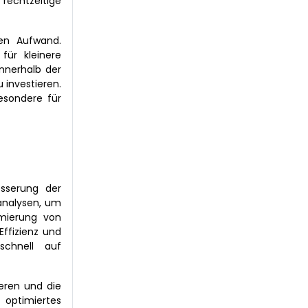
rechtzeitige
en Aufwand.
für kleinere
nnerhalb der
 investieren.
esondere für
esserung der
nanalysen, um
imierung von
ffizienz und
schnell auf
eren und die
 optimiertes