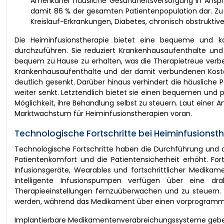
Amerikaner häusliche Gesundheitsversorgung in Anspruc
damit 86 % der gesamten Patientenpopulation dar. Zu 
Kreislauf-Erkrankungen, Diabetes, chronisch obstrukti
Die Heiminfusionstherapie bietet eine bequeme und ko
durchzuführen. Sie reduziert Krankenhausaufenthalte und 
bequem zu Hause zu erhalten, was die Therapietreue verbes
Krankenhausaufenthalte und der damit verbundenen Kosten
deutlich gesenkt. Darüber hinaus verhindert die häusliche
weiter senkt. Letztendlich bietet sie einen bequemen und p
Möglichkeit, ihre Behandlung selbst zu steuern. Laut einer
Marktwachstum für Heiminfusionstherapien voran.
Technologische Fortschritte bei Heiminfusion
Technologische Fortschritte haben die Durchführung und 
Patientenkomfort und die Patientensicherheit erhöht. Fort
Infusionsgeräte, Wearables und fortschrittlicher Medika
Intelligente Infusionspumpen verfügen über eine draht
Therapieeinstellungen fernzuüberwachen und zu steuern.
werden, während das Medikament über einen vorprogrammie
Implantierbare Medikamentenverabreichungssysteme geben ei