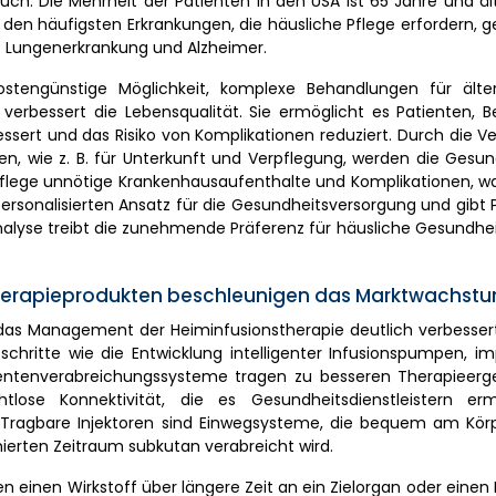
h. Die Mehrheit der Patienten in den USA ist 65 Jahre und ält
den häufigsten Erkrankungen, die häusliche Pflege erfordern, 
ve Lungenerkrankung und Alzheimer.
stengünstige Möglichkeit, komplexe Behandlungen für älte
verbessert die Lebensqualität. Sie ermöglicht es Patienten, 
sert und das Risiko von Komplikationen reduziert. Durch die V
, wie z. B. für Unterkunft und Verpflegung, werden die Gesun
 Pflege unnötige Krankenhausaufenthalte und Komplikationen, w
ersonalisierten Ansatz für die Gesundheitsversorgung und gibt 
 Analyse treibt die zunehmende Präferenz für häusliche Gesundhe
stherapieprodukten beschleunigen das Marktwachst
das Management der Heiminfusionstherapie deutlich verbesser
schritte wie die Entwicklung intelligenter Infusionspumpen, im
mentenverabreichungssysteme tragen zu besseren Therapieerge
lose Konnektivität, die es Gesundheitsdienstleistern erm
 Tragbare Injektoren sind Einwegsysteme, die bequem am Kör
rten Zeitraum subkutan verabreicht wird.
nen Wirkstoff über längere Zeit an ein Zielorgan oder einen K