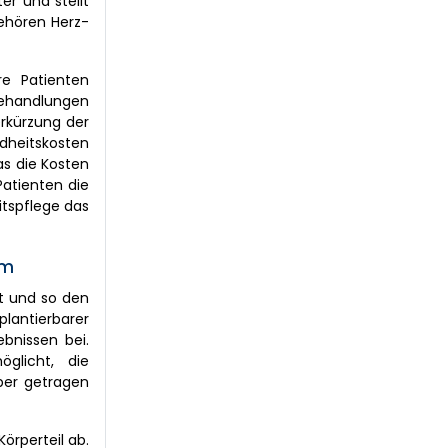
er und stellt
gehören Herz-
re Patienten
Behandlungen
erkürzung der
dheitskosten
as die Kosten
Patienten die
itspflege das
um
t und so den
plantierbarer
bnissen bei.
öglicht, die
per getragen
örperteil ab.