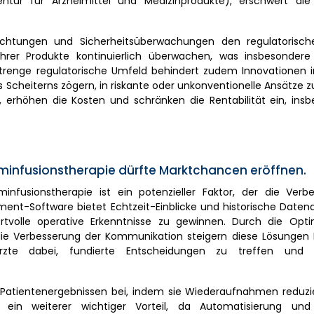
tur für Arzneimittel und Medizinprodukte), erschwert die 
chtungen und Sicherheitsüberwachungen den regulatorisch
er Produkte kontinuierlich überwachen, was insbesondere 
strenge regulatorische Umfeld behindert zudem Innovationen i
cheiterns zögern, in riskante oder unkonventionelle Ansätze zu
 erhöhen die Kosten und schränken die Rentabilität ein, insb
iminfusionstherapie dürfte Marktchancen eröffnen.
minfusionstherapie ist ein potenzieller Faktor, der die Verb
ment-Software bietet Echtzeit-Einblicke und historische Date
tvolle operative Erkenntnisse zu gewinnen. Durch die Opt
ie Verbesserung der Kommunikation steigern diese Lösungen E
t Ärzte dabei, fundierte Entscheidungen zu treffen und 
 Patientenergebnissen bei, indem sie Wiederaufnahmen reduzi
 ein weiterer wichtiger Vorteil, da Automatisierung und