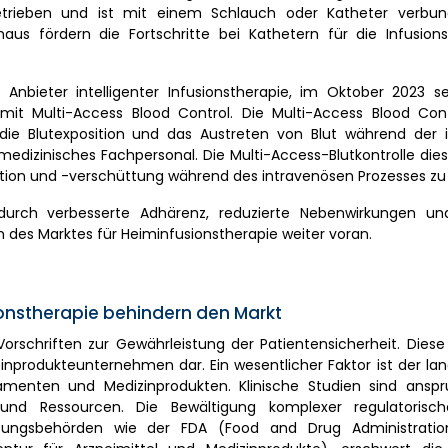
etrieben und ist mit einem Schlauch oder Katheter verbu
aus fördern die Fortschritte bei Kathetern für die Infusions
 Anbieter intelligenter Infusionstherapie, im Oktober 2023 s
mit Multi-Access Blood Control. Die Multi-Access Blood Cont
die Blutexposition und das Austreten von Blut während der 
 medizinisches Fachpersonal. Die Multi-Access-Blutkontrolle die
sition und -verschüttung während des intravenösen Prozesses zu 
durch verbesserte Adhärenz, reduzierte Nebenwirkungen un
es Marktes für Heiminfusionstherapie weiter voran.
ionstherapie behindern den Markt
orschriften zur Gewährleistung der Patientensicherheit. Diese
inprodukteunternehmen dar. Ein wesentlicher Faktor ist der la
menten und Medizinprodukten. Klinische Studien sind anspr
 und Ressourcen. Die Bewältigung komplexer regulatorisch
assungsbehörden wie der FDA (Food and Drug Administratio