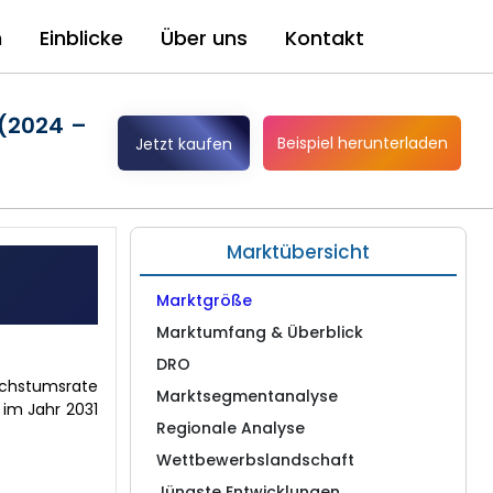
n
Einblicke
Über uns
Kontakt
 (2024 –
Beispiel herunterladen
Jetzt kaufen
Marktübersicht
Marktgröße
Marktumfang & Überblick
DRO
achstumsrate
Marktsegmentanalyse
 im Jahr 2031
Regionale Analyse
Wettbewerbslandschaft
Jüngste Entwicklungen