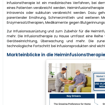
Infusionstherapie ist ein medizinisches Verfahren, bei d
eines Patienten verabreicht werden. Heiminfusionstherapi
intravenös oder subkutan verabreicht werden. Dazu gehö
parenteraler Ernährung, Schmerzmitteln und weiteren M
Enzymersatztherapien, Medikamente gegen Blutgerinnungsst
Zur Infusionsausrüstung und zum Zubehör für die Heiminfu
mehr. Die Infusionstherapie zu Hause umfasst eine Reihe 
Geräteeinrichtung, Überwachung und mehr. Die zun
technologische Fortschritt bei Infusionsprodukten sind wic
Markteinblicke in die Heiminfusionstherapie