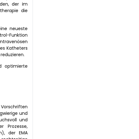
nden, der im
therapie die
eine neueste
rol-Funktion
intravenösen
ses Katheters
reduzieren.
d optimierte
 Vorschriften
ngwierige und
uchsvoll und
er Prozesse,
n), der EMA