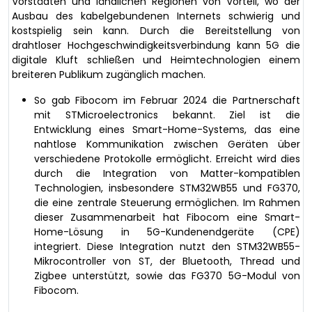
Vorstädten und ländlichen Regionen von Vorteil, wo der
Ausbau des kabelgebundenen Internets schwierig und
kostspielig sein kann. Durch die Bereitstellung von
drahtloser Hochgeschwindigkeitsverbindung kann 5G die
digitale Kluft schließen und Heimtechnologien einem
breiteren Publikum zugänglich machen.
So gab Fibocom im Februar 2024 die Partnerschaft
mit STMicroelectronics bekannt. Ziel ist die
Entwicklung eines Smart-Home-Systems, das eine
nahtlose Kommunikation zwischen Geräten über
verschiedene Protokolle ermöglicht. Erreicht wird dies
durch die Integration von Matter-kompatiblen
Technologien, insbesondere STM32WB55 und FG370,
die eine zentrale Steuerung ermöglichen. Im Rahmen
dieser Zusammenarbeit hat Fibocom eine Smart-
Home-Lösung in 5G-Kundenendgeräte (CPE)
integriert. Diese Integration nutzt den STM32WB55-
Mikrocontroller von ST, der Bluetooth, Thread und
Zigbee unterstützt, sowie das FG370 5G-Modul von
Fibocom.