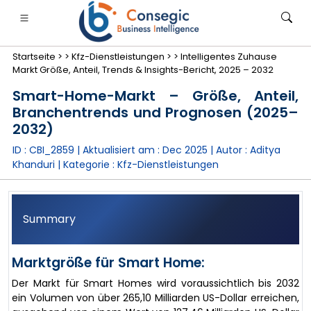
Startseite >
>
Kfz-Dienstleistungen >
>
Intelligentes Zuhause
Markt Größe, Anteil, Trends & Insights-Bericht, 2025 – 2032
Smart-Home-Markt – Größe, Anteil,
Branchentrends und Prognosen (2025–
2032)
anken, Finanzdienstleistungen und Versicherungen
• Konsumgüter
• Energie und Strom
• Lebensmitt
ID : CBI_2859 | Aktualisiert am :
Dec 2025
| Autor :
Aditya
Khanduri
| Kategorie :
Kfz-Dienstleistungen
gs
• Fallstudien
Summary
Marktgröße für Smart Home:
Der Markt für Smart Homes wird voraussichtlich bis 2032
ein Volumen von über 265,10 Milliarden US-Dollar erreichen,