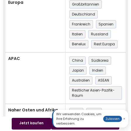
Europa
Großbritannien
Deutschland
Frankreich
Spanien
Italien
Russland
Benelux
Rest Europa
APAC
China
Südkorea
Japan
Indien
Australien
ASEAN
Restlicher Asien-Pazifik-
Raum
Naher Osten und Afrika
GCC
Türkei
Wir verwenden Cookies, um
Ihre Erfahrung zu
×
Zulassen
Südafrika
Jetzt kaufen
Beispiel herunterladen
verbessern.