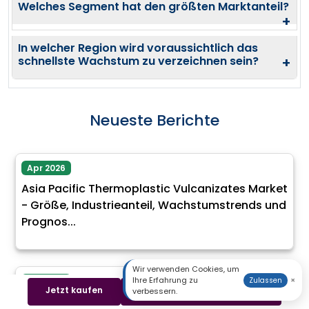
Welches Segment hat den größten Marktanteil?
+
In welcher Region wird voraussichtlich das
schnellste Wachstum zu verzeichnen sein?
+
Neueste Berichte
Apr 2026
Asia Pacific Thermoplastic Vulcanizates Market
- Größe, Industrieanteil, Wachstumstrends und
Prognos...
Wir verwenden Cookies, um
Ihre Erfahrung zu
×
Zulassen
Apr 2026
Jetzt kaufen
Beispiel herunterladen
verbessern.
Pharmamembranfiltrationsmarkt - Größe,