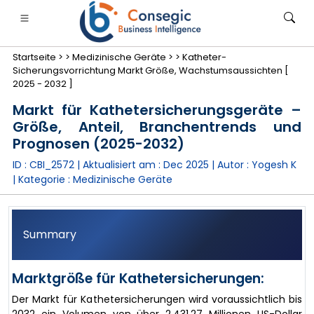
Startseite >
>
Medizinische Geräte >
>
Katheter-
Sicherungsvorrichtung Markt Größe, Wachstumsaussichten [
2025 - 2032 ]
Markt für Kathetersicherungsgeräte –
Größe, Anteil, Branchentrends und
anken, Finanzdienstleistungen und Versicherungen
• Konsumgüter
• Energie und Strom
• Lebensmitt
Prognosen (2025-2032)
ID : CBI_2572 | Aktualisiert am :
Dec 2025
| Autor :
Yogesh K
gs
• Fallstudien
| Kategorie :
Medizinische Geräte
Summary
Marktgröße für Kathetersicherungen:
Der Markt für Kathetersicherungen wird voraussichtlich bis