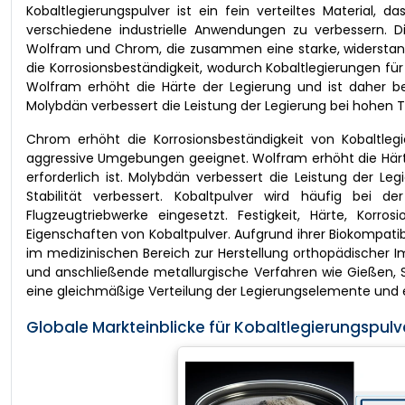
Kobaltlegierungspulver ist ein fein verteiltes Material,
verschiedene industrielle Anwendungen zu verbessern. D
Wolfram und Chrom, die zusammen eine starke, widerstan
die Korrosionsbeständigkeit, wodurch Kobaltlegierungen 
Wolfram erhöht die Härte der Legierung und ist daher bes
Molybdän verbessert die Leistung der Legierung bei hohen T
Chrom erhöht die Korrosionsbeständigkeit von Kobaltl
aggressive Umgebungen geeignet. Wolfram erhöht die Härte 
erforderlich ist. Molybdän verbessert die Leistung der L
Stabilität verbessert. Kobaltpulver wird häufig bei d
Flugzeugtriebwerke eingesetzt. Festigkeit, Härte, Korro
Eigenschaften von Kobaltpulver. Aufgrund ihrer Biokompatib
im medizinischen Bereich zur Herstellung orthopädischer I
und anschließende metallurgische Verfahren wie Gießen, S
eine gleichmäßige Verteilung der Legierungselemente und 
Globale Markteinblicke für Kobaltlegierungspulv