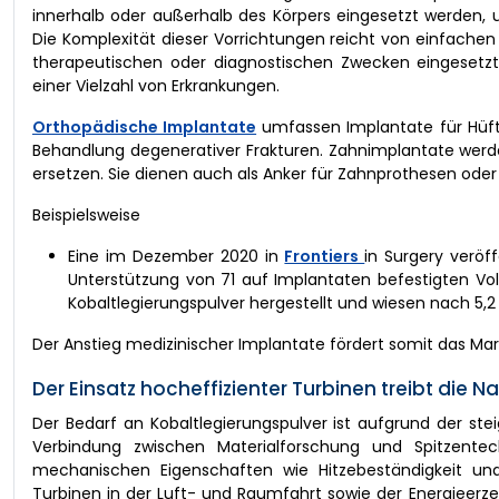
innerhalb oder außerhalb des Körpers eingesetzt werden, 
Die Komplexität dieser Vorrichtungen reicht von einfachen
therapeutischen oder diagnostischen Zwecken eingesetzt
einer Vielzahl von Erkrankungen.
Orthopädische Implantate
umfassen Implantate für Hüft
Behandlung degenerativer Frakturen. Zahnimplantate werd
ersetzen. Sie dienen auch als Anker für Zahnprothesen oder
Beispielsweise
Eine im Dezember 2020 in
Frontiers
in Surgery veröf
Unterstützung von 71 auf Implantaten befestigten Vo
Kobaltlegierungspulver hergestellt und wiesen nach 5,2
Der Anstieg medizinischer Implantate fördert somit das Ma
Der Einsatz hocheffizienter Turbinen treibt die 
Der Bedarf an Kobaltlegierungspulver ist aufgrund der st
Verbindung zwischen Materialforschung und Spitzentech
mechanischen Eigenschaften wie Hitzebeständigkeit und 
Turbinen in der Luft- und Raumfahrt sowie der Energieerz