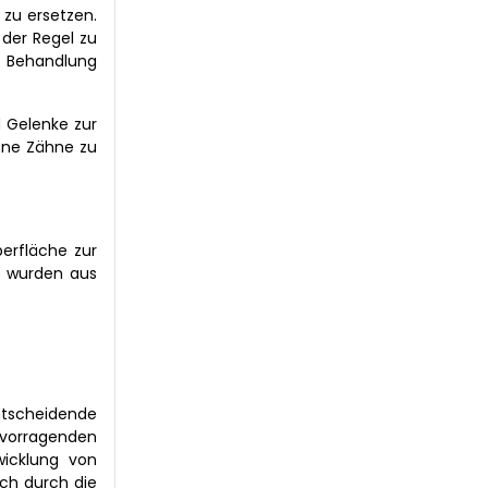
 zu ersetzen.
 der Regel zu
r Behandlung
 Gelenke zur
ene Zähne zu
berfläche zur
e wurden aus
ntscheidende
rvorragenden
wicklung von
ich durch die