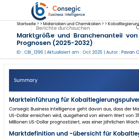
Startseite >
>
Materialien und Chemikalien >
>
Kobaltlegierun
Marktgröße und Branchenanteil von
Prognosen (2025-2032)
ID : CBI_1396 | Aktualisiert am :
Oct 2025
| Autor :
Pavan 
Summary
Markteinführung für Kobaltlegierungspulve
Consegic Business Intelligence geht davon aus, dass der Mar
US-Dollar erreichen wird, ausgehend von einem Wert von 35
Millionen US-Dollar prognostiziert, was einer jährlichen Wac
Marktdefinition und -übersicht für Kobaltle