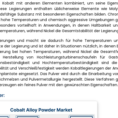
 das Kobalt mit anderen Elementen kombiniert, um seine Eigen
iese Legierungen enthalten üblicherweise Elemente wie Molyb
dsfähige Substanz mit besonderen Eigenschaften bilden. Chro
für hohe Temperaturen und chemisch aggressive Umgebungen ge
onders vorteilhaft in Anwendungen, in denen Haltbarkeit uner
emperaturen, während Nickel die Gesamtstabilität der Legierung
egierungen und macht sie dadurch für hohe Temperaturen 
der Legierung und ist daher in Situationen nützlich, in denen 
egierung bei hohen Temperaturen, während Nickel die Gesamtfe
er Herstellung von Hochleistungsturbinenschaufeln für Gas
sionsbeständigkeit und Hochtemperaturbeständigkeit sind die
ilität und Verschleißfestigkeit werden Kobaltlegierungen der An
mplantate eingesetzt. Das Pulver wird durch die Einarbeitung v
chmelzen und Pulvermetallurgie hergestellt. Diese Verfahren 
erzeugen ein feines Pulver mit den gewünschten Eigenschaften.
er: