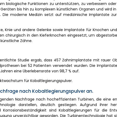
um biologische Funktionen zu unterstützen, zu verbessern oder
 Geräten bis hin zu komplexen künstlichen Organen und wird in
. Die moderne Medizin setzt auf medizinische Implantate zu
e, Knie und andere Gelenke sowie Implantate für Knochen und
en chirurgisch in den Kieferknochen eingesetzt, um abgestorb
 künstliche Zähne.
fentlichte Studie ergab, dass 457 Zahnimplantate mit rauer O
llprothesen bei 52 Patienten verwendet wurden. Die Implantat
 Jahren eine Überlebensrate von 98,7 % auf.
rktwachstum für Kobaltlegierungspulver.
Nachfrage nach Kobaltlegierungspulver an.
eigenden Nachfrage nach hocheffizienten Turbinen, die eine e
nologie darstellen, deutlich gestiegen. Aufgrund ihrer he
Korrosionsbeständigkeit sind Kobaltlegierungen für die Ent
eugung unverzichtbar geworden. Die Turbinentechnologie hat s