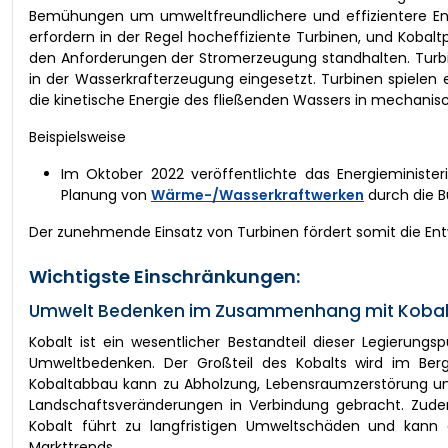
Bemühungen um umweltfreundlichere und effizientere Ener
erfordern in der Regel hocheffiziente Turbinen, und Kobaltp
den Anforderungen der Stromerzeugung standhalten. Turb
in der Wasserkrafterzeugung eingesetzt. Turbinen spielen
die kinetische Energie des fließenden Wassers in mechanis
Beispielsweise
Im Oktober 2022 veröffentlichte das Energieministe
Planung von
Wärme-/Wasserkraftwerken
durch die B
Der zunehmende Einsatz von Turbinen fördert somit die Entw
Wichtigste Einschränkungen:
Umwelt Bedenken im Zusammenhang mit Kobalt
Kobalt ist ein wesentlicher Bestandteil dieser Legierung
Umweltbedenken. Der Großteil des Kobalts wird im Berg
Kobaltabbau kann zu Abholzung, Lebensraumzerstörung un
Landschaftsveränderungen in Verbindung gebracht. Zude
Kobalt führt zu langfristigen Umweltschäden und kann
Markttrends.