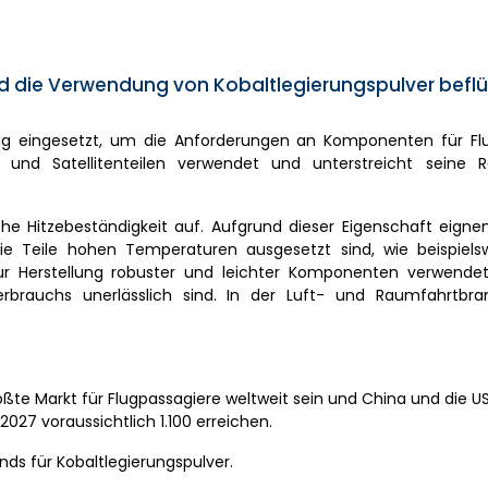
d die Verwendung von Kobaltlegierungspulver befl
ufig eingesetzt, um die Anforderungen an Komponenten für F
und Satellitenteilen verwendet und unterstreicht seine R
e Hitzebeständigkeit auf. Aufgrund dieser Eigenschaft eignen
 Teile hohen Temperaturen ausgesetzt sind, wie beispiels
r Herstellung robuster und leichter Komponenten verwendet,
erbrauchs unerlässlich sind. In der Luft- und Raumfahrtbra
größte Markt für Flugpassagiere weltweit sein und China und die U
2027 voraussichtlich 1.100 erreichen.
nds für Kobaltlegierungspulver.