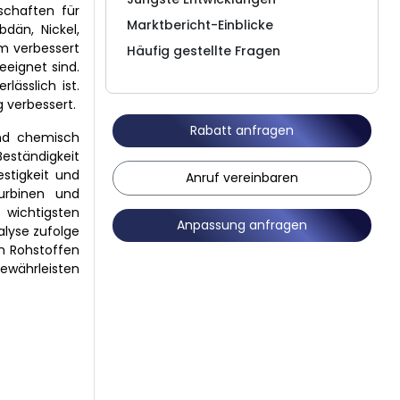
schaften für
Marktbericht-Einblicke
dän, Nickel,
m verbessert
Häufig gestellte Fragen
eignet sind.
lässlich ist.
 verbessert.
Rabatt anfragen
und chemisch
Beständigkeit
stigkeit und
Anruf vereinbaren
turbinen und
 wichtigsten
Anpassung anfragen
alyse zufolge
on Rohstoffen
gewährleisten