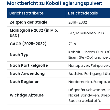
Marktbericht zu Kobaltlegierungspulver:
Berichtsattribute
Berichtsdetails
Zeitplan der Studie
2019–2032
Marktgröße 2032 (in Mio.
617,34 Millionen USD
USD)
CAGR (2025–2032)
7,1 %
Kobalt-Chrom (Co-Cr)
Nach Typ
Eisen (Fe-Co) und weit
Nach Partikelgröße
Nanopulver, Feinpulver
Nach Anwendung
Additive Fertigung, Lö
Nach Regionen
Nordamerika, Europa, A
Höganäs Schweden, Erame
Wichtige Akteure
Nickel, Sandviken, Sh
Spezialwerkstoffe