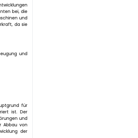
ntwicklungen
nten bei, die
aschinen und
kraft, da sie
rzeugung und
auptgrund für
ert ist. Der
törungen und
er Abbau von
wicklung der