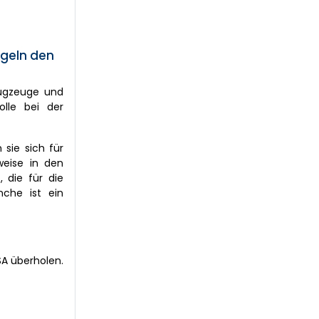
ügeln den
lugzeuge und
olle bei der
 sie sich für
weise in den
 die für die
nche ist ein
SA überholen.