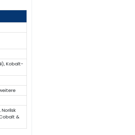
), Kobalt-
weitere
 Norilsk
Cobalt &