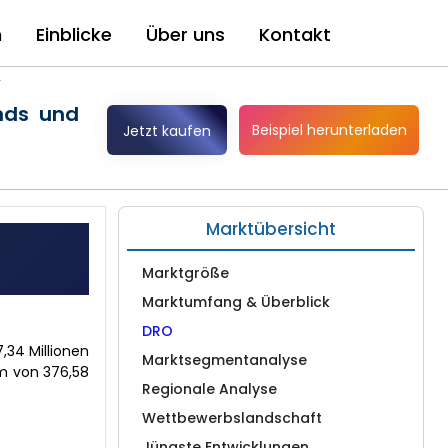
n
Einblicke
Über uns
Kontakt
2
nds und
Beispiel herunterladen
Jetzt kaufen
Marktübersicht
Marktgröße
Marktumfang & Überblick
DRO
,34 Millionen
Marktsegmentanalyse
um von 376,58
Regionale Analyse
Wettbewerbslandschaft
Jüngste Entwicklungen