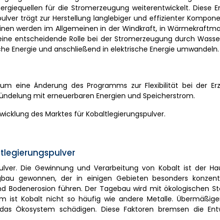
giequellen für die Stromerzeugung weiterentwickelt. Diese E
ulver trägt zur Herstellung langlebiger und effizienter Kompone
inen werden im Allgemeinen in der Windkraft, in Wärmekraftm
 eine entscheidende Rolle bei der Stromerzeugung durch Wasser
che Energie und anschließend in elektrische Energie umwandeln.
rium eine Änderung des Programms zur Flexibilität bei der E
ündelung mit erneuerbaren Energien und Speicherstrom.
icklung des Marktes für Kobaltlegierungspulver.
legierungspulver
spulver. Die Gewinnung und Verarbeitung von Kobalt ist der H
bau gewonnen, der in einigen Gebieten besonders konzentri
d Bodenerosion führen. Der Tagebau wird mit ökologischen S
m ist Kobalt nicht so häufig wie andere Metalle. Übermäßig
 das Ökosystem schädigen. Diese Faktoren bremsen die Ent