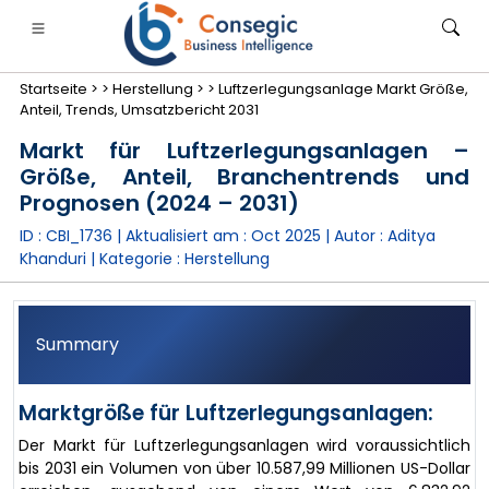
Startseite >
>
Herstellung >
>
Luftzerlegungsanlage Markt Größe,
Anteil, Trends, Umsatzbericht 2031
Markt für Luftzerlegungsanlagen –
Größe, Anteil, Branchentrends und
Prognosen (2024 – 2031)
anken, Finanzdienstleistungen und Versicherungen
• Konsumgüter
• Energie und Strom
• Lebensmitt
ID : CBI_1736 | Aktualisiert am :
Oct 2025
| Autor :
Aditya
Khanduri
| Kategorie :
Herstellung
gs
• Fallstudien
Summary
Marktgröße für Luftzerlegungsanlagen:
Der Markt für Luftzerlegungsanlagen wird voraussichtlich
bis 2031 ein Volumen von über 10.587,99 Millionen US-Dollar