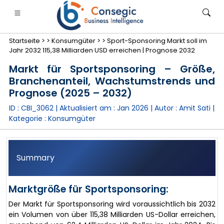
Startseite >
>
Konsumgüter >
>
Sport-Sponsoring Markt soll im
Jahr 2032 115,38 Milliarden USD erreichen | Prognose 2032
Markt für Sportsponsoring – Größe,
Branchenanteil, Wachstumstrends und
Prognose (2025 – 2032)
anken, Finanzdienstleistungen und Versicherungen
• Konsumgüter
• Energie und Strom
• Lebensmitt
ID : CBI_3062 | Aktualisiert am :
Jan 2026
| Autor :
Amit Sati
|
Kategorie :
Konsumgüter
gs
• Fallstudien
Summary
Marktgröße für Sportsponsoring:
Der Markt für Sportsponsoring wird voraussichtlich bis 2032
ein Volumen von über 115,38 Milliarden US-Dollar erreichen,