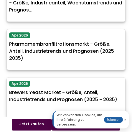
- Größe, Industrieanteil, Wachstumstrends und
Prognos...
Apr 2026
Pharmamembranfiltrationsmarkt - Größe,
Anteil, Industrietrends und Prognosen (2025 -
2035)
Apr 2026
Brewers Yeast Market - Größe, Anteil,
Industrietrends und Prognosen (2025 - 2035)
Wir verwenden Cookies, um
Ihre Erfahrung zu
×
Zulassen
Jetzt kaufen
Beispiel herunterladen
verbessern.
Apr 2026