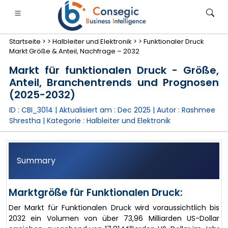
Startseite >
>
Halbleiter und Elektronik >
>
Funktionaler Druck
Markt Größe & Anteil, Nachfrage – 2032
Markt für funktionalen Druck - Größe,
Anteil, Branchentrends und Prognosen
(2025-2032)
anken, Finanzdienstleistungen und Versicherungen
• Konsumgüter
• Energie und Strom
• Lebensmitt
ID : CBI_3014 | Aktualisiert am :
Dec 2025
| Autor :
Rashmee
Shrestha
| Kategorie :
Halbleiter und Elektronik
gs
• Fallstudien
Summary
Marktgröße für Funktionalen Druck:
Der Markt für Funktionalen Druck wird voraussichtlich bis
2032 ein Volumen von über 73,96 Milliarden US-Dollar