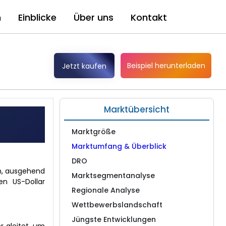
n
Einblicke
Über uns
Kontakt
Beispiel herunterladen
Jetzt kaufen
Marktübersicht
Marktgröße
Marktumfang & Überblick
DRO
en, ausgehend
Marktsegmentanalyse
en US-Dollar
Regionale Analyse
Wettbewerbslandschaft
Jüngste Entwicklungen