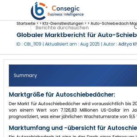
Startseite >
>
Kfz-Dienstleistungen >
>
Auto-Schiebedach Mark
Globaler Marktbericht für Auto-Schi
ID : CBI_1109 | Aktualisiert am :
Aug 2025
| Autor :
Aditya K
Summary
Marktgröße für Autoschiebedächer:
Der Markt für Autoschiebedächer wird voraussichtlich bis 2
von einem Wert von 7.126,83 Millionen US-Dollar im Ja
prognostiziert, was einer jährlichen Wachstumsrate von 9,5
Marktumfang und -übersicht für Autoschi