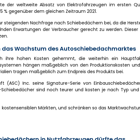
chte der weltweite Absatz von Elektrofahrzeugen im ersten Qu
n 75 % gegenüber dem gleichen Zeitraum 2021.
r steigenden Nachfrage nach Schiebedächern bei, da die Herste
nden Erwartungen der Verbraucher gerecht zu werden. Dieser 
zen.
en das Wachstum des Autoschiebedachmarktes
ch ihre hohen Kosten gehemmt, die weiterhin ein Hauptfak
systemen hängen maßgeblich von den Produktionskosten und
rialien tragen maßgeblich zum Endpreis des Produkts bei.
aft (ASC) Inc. seine Signature-Serie von Einbauschiebedäch
a-Schiebedächer sind noch teurer und kosten je nach Typ und
n kostensensiblen Märkten, und schränken so das Marktwachst
ebedächern in Nutzfahrzeugen dürfte das