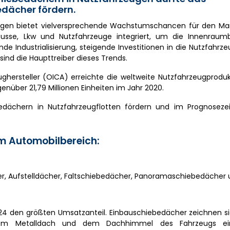
dächer fördern.
ugen bietet vielversprechende Wachstumschancen für den Mar
sse, Lkw und Nutzfahrzeuge integriert, um die Innenraumb
de Industrialisierung, steigende Investitionen in die Nutzfahrz
ind die Haupttreiber dieses Trends.
ughersteller (OICA) erreichte die weltweite Nutzfahrzeugprodu
genüber 21,79 Millionen Einheiten im Jahr 2020.
bedächern in Nutzfahrzeugflotten fördern und im Prognosez
m Automobilbereich:
her, Aufstelldächer, Faltschiebedächer, Panoramaschiebedächer 
24 den größten Umsatzanteil. Einbauschiebedächer zeichnen si
dem Metalldach und dem Dachhimmel des Fahrzeugs ein