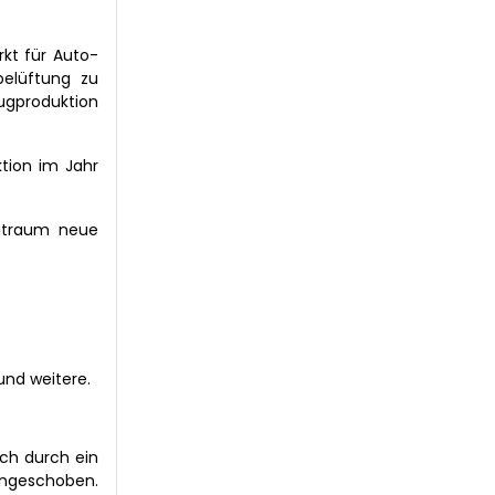
kt für Auto-
elüftung zu
eugproduktion
ktion im Jahr
eitraum neue
und weitere.
ch durch ein
geschoben.