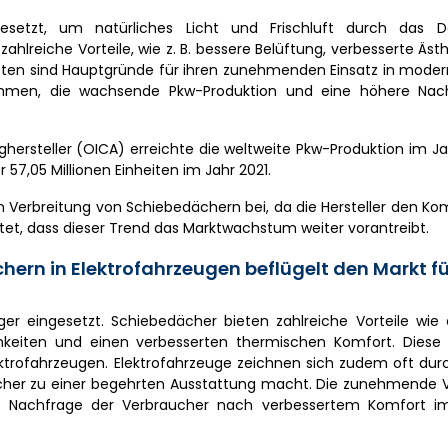
esetzt, um natürliches Licht und Frischluft durch das 
lreiche Vorteile, wie z. B. bessere Belüftung, verbesserte Ästh
haften sind Hauptgründe für ihren zunehmenden Einsatz in mode
ommen, die wachsende Pkw-Produktion und eine höhere Nac
ghersteller (OICA) erreichte die weltweite Pkw-Produktion im Ja
 57,05 Millionen Einheiten im Jahr 2021.
n Verbreitung von Schiebedächern bei, da die Hersteller den Ko
et, dass dieser Trend das Marktwachstum weiter vorantreibt.
rn in Elektrofahrzeugen beflügelt den Markt fü
r eingesetzt. Schiebedächer bieten zahlreiche Vorteile wie 
hkeiten und einen verbesserten thermischen Komfort. Diese V
ektrofahrzeugen. Elektrofahrzeuge zeichnen sich zudem oft du
ächer zu einer begehrten Ausstattung macht. Die zunehmende V
die Nachfrage der Verbraucher nach verbessertem Komfort 