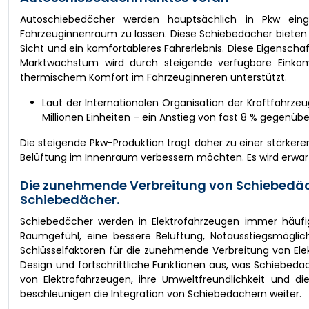
Autoschiebedächer werden hauptsächlich in Pkw eing
Fahrzeuginnenraum zu lassen. Diese Schiebedächer bieten zah
Sicht und ein komfortableres Fahrerlebnis. Diese Eigensc
Marktwachstum wird durch steigende verfügbare Eink
thermischem Komfort im Fahrzeuginneren unterstützt.
Laut der Internationalen Organisation der Kraftfahrzeu
Millionen Einheiten – ein Anstieg von fast 8 % gegenüber
Die steigende Pkw-Produktion trägt daher zu einer stärkere
Belüftung im Innenraum verbessern möchten. Es wird erwart
Die zunehmende Verbreitung von Schiebedäche
Schiebedächer.
Schiebedächer werden in Elektrofahrzeugen immer häufige
Raumgefühl, eine bessere Belüftung, Notausstiegsmöglic
Schlüsselfaktoren für die zunehmende Verbreitung von El
Design und fortschrittliche Funktionen aus, was Schiebed
von Elektrofahrzeugen, ihre Umweltfreundlichkeit und 
beschleunigen die Integration von Schiebedächern weiter.