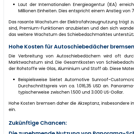
Laut der Internationalen Energieagentur (IEA) errei
Millionen Einheiten. Dies entspricht einem Anstieg vo
Das rasante Wachstum der Elektrofahrzeugnutzung trägt zu
sind, Premium-Funktionen anzubieten und den sich wandel
das weitere Wachstum des Schiebedachmarktes unterstüt
Hohe Kosten für Autoschiebedächer brems
Die Verbreitung von Autoschiebedächern wird oft dur
Marktwachstum sind. Die Gesamtkosten von Schiebedach
der Rohstoffe wie Glas, Aluminium und Stoff ab. Diese Mate
Beispielsweise bietet Automotive Sunroof-Customcr
Durchschnittspreis von ca. 1.016,35 USD an. Panoram
typischerweise zwischen 1.500 und 3.000 US-Dollar.
Hohe Kosten bremsen daher die Akzeptanz, insbesondere i
ein.
Zukünftige Chancen:
Die zunehmende Nutzung von Panorama-Schi