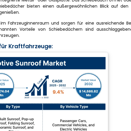
ntegrierte Metall- oder Glasplatte. Das Schiebedach öffnet ode
chiebedächer bieten einen außergewöhnlichen Blick auf de
 genießen.
on im Fahrzeuginnenraum und sorgen für eine ausreichende Be
nannten Vorteile von Schiebedächern sind ausschlaggeben
hrzeugen.
ür Kraftfahrzeuge: