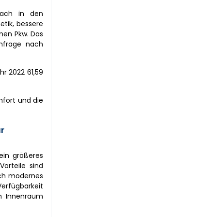
Dach in den
etik, bessere
rnen Pkw. Das
hfrage nach
hr 2022 61,59
mfort und die
r
ein größeres
orteile sind
rch modernes
erfügbarkeit
im Innenraum