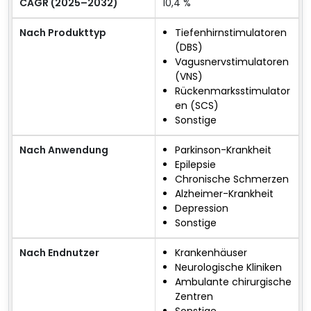
CAGR (2025–2032)
10,4 %
Nach Produkttyp
Tiefenhirnstimulatoren
(DBS)
Vagusnervstimulatoren
(VNS)
Rückenmarksstimulator
en (SCS)
Sonstige
Nach Anwendung
Parkinson-Krankheit
Epilepsie
Chronische Schmerzen
Alzheimer-Krankheit
Depression
Sonstige
Nach Endnutzer
Krankenhäuser
Neurologische Kliniken
Ambulante chirurgische
Zentren
Sonstige