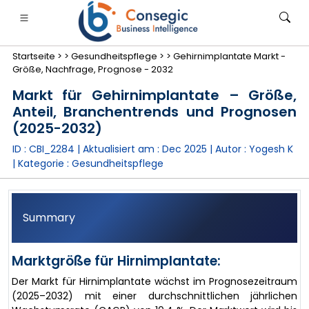
Startseite >
>
Gesundheitspflege >
>
Gehirnimplantate Markt -
Größe, Nachfrage, Prognose - 2032
Markt für Gehirnimplantate – Größe,
Anteil, Branchentrends und Prognosen
(2025-2032)
anken, Finanzdienstleistungen und Versicherungen
• Konsumgüter
• Energie und Strom
• Lebensmitt
ID : CBI_2284 | Aktualisiert am :
Dec 2025
| Autor :
Yogesh K
| Kategorie :
Gesundheitspflege
gs
• Fallstudien
Summary
Marktgröße für Hirnimplantate:
Der Markt für Hirnimplantate wächst im Prognosezeitraum
(2025–2032) mit einer durchschnittlichen jährlichen