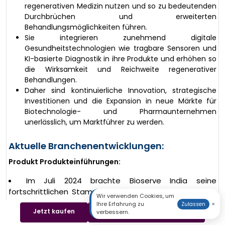
regenerativen Medizin nutzen und so zu bedeutenden
Durchbrüchen und erweiterten
Behandlungsmöglichkeiten führen.
Sie integrieren zunehmend digitale
Gesundheitstechnologien wie tragbare Sensoren und
KI-basierte Diagnostik in ihre Produkte und erhöhen so
die Wirksamkeit und Reichweite regenerativer
Behandlungen.
Daher sind kontinuierliche Innovation, strategische
Investitionen und die Expansion in neue Märkte für
Biotechnologie- und Pharmaunternehmen
unerlässlich, um Marktführer zu werden.
Aktuelle Branchenentwicklungen:
Produkt Produkteinführungen:
Im Juli 2024 brachte Bioserve India seine
fortschrittlichen Stammzellprodukte in Indien auf den
Wir verwenden Cookies, um
Markt. Ziel ist die Entwicklung der regenerativen Medizin
Ihre Erfahrung zu
×
Zulassen
Jetzt kaufen
Beispiel herunterladen
verbessern.
und der Ausbau des Vertriebs von
Stammzelltherapieprodukten auf dem indischen Markt.