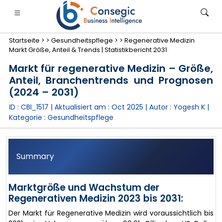
Startseite >
>
Gesundheitspflege >
>
Regenerative Medizin
Markt Größe, Anteil & Trends | Statistikbericht 2031
Markt für regenerative Medizin – Größe,
Anteil, Branchentrends und Prognosen
(2024 – 2031)
anken, Finanzdienstleistungen und Versicherungen
• Konsumgüter
• Energie und Strom
• Lebensmitt
ID : CBI_1517 | Aktualisiert am :
Oct 2025
| Autor :
Yogesh K
|
Kategorie :
Gesundheitspflege
gs
• Fallstudien
Summary
Marktgröße und Wachstum der
Regenerativen Medizin 2023 bis 2031:
Der Markt für Regenerative Medizin wird voraussichtlich bis