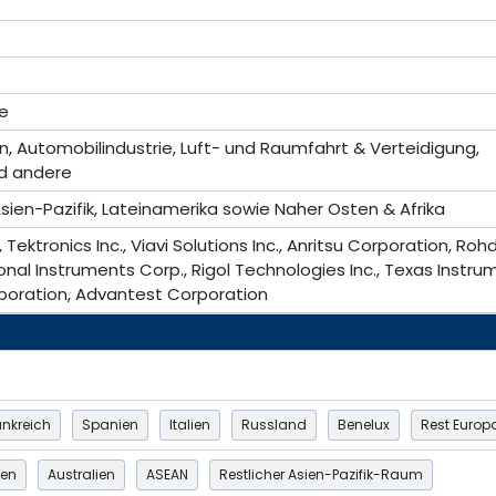
e
, Automobilindustrie, Luft- und Raumfahrt & Verteidigung,
d andere
sien-Pazifik, Lateinamerika sowie Naher Osten & Afrika
Tektronics Inc., Viavi Solutions Inc., Anritsu Corporation, Roh
nal Instruments Corp., Rigol Technologies Inc., Texas Instru
poration, Advantest Corporation
ankreich
Spanien
Italien
Russland
Benelux
Rest Europ
ien
Australien
ASEAN
Restlicher Asien-Pazifik-Raum