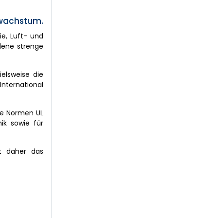
twachstum.
e, Luft- und
dene strenge
ielsweise die
International
Die Normen UL
ik sowie für
t daher das