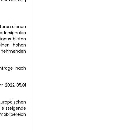
atoren dienen
adarsignalen
inaus bieten
 einen hohen
 zunehmenden
chfrage nach
hr 2022 85,01
Europäischen
Die steigende
omobilbereich