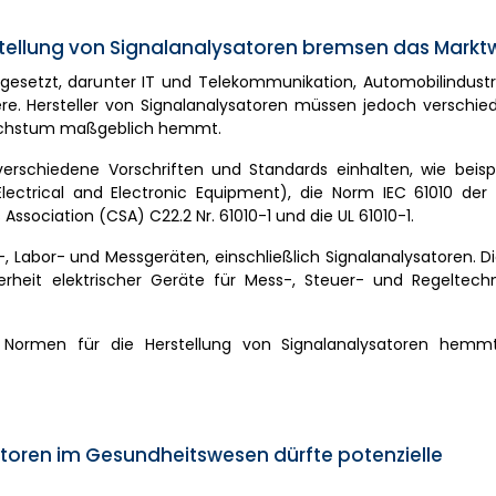
rstellung von Signalanalysatoren bremsen das Mark
esetzt, darunter IT und Telekommunikation, Automobilindustri
e. Hersteller von Signalanalysatoren müssen jedoch verschie
twachstum maßgeblich hemmt.
verschiedene Vorschriften und Standards einhalten, wie beisp
Electrical and Electronic Equipment), die Norm IEC 61010 der 
ssociation (CSA) C22.2 Nr. 61010-1 und die UL 61010-1.
f-, Labor- und Messgeräten, einschließlich Signalanalysatoren. 
erheit elektrischer Geräte für Mess-, Steuer- und Regeltechn
 Normen für die Herstellung von Signalanalysatoren hemm
oren im Gesundheitswesen dürfte potenzielle