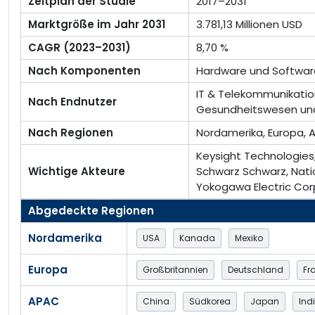
Zeitplan der Studie
2017–2031
Marktgröße im Jahr 2031
3.781,13 Millionen USD
CAGR (2023–2031)
8,70 %
Nach Komponenten
Hardware und Softwar
IT & Telekommunikation
Nach Endnutzer
Gesundheitswesen un
Nach Regionen
Nordamerika, Europa, A
Keysight Technologies, 
Wichtige Akteure
Schwarz Schwarz, Natio
Yokogawa Electric Cor
Abgedeckte Regionen
Nordamerika
USA
Kanada
Mexiko
Europa
Großbritannien
Deutschland
Fr
APAC
China
Südkorea
Japan
Ind