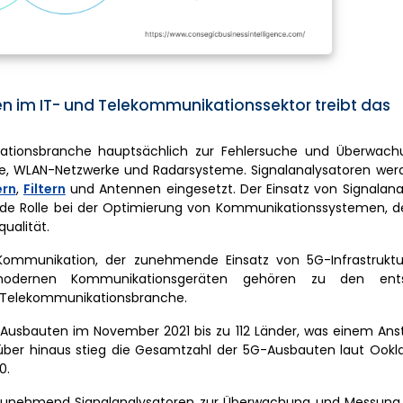
 im IT- und Telekommunikationssektor treibt das
kationsbranche hauptsächlich zur Fehlersuche und Überwac
eme, WLAN-Netzwerke und Radarsysteme. Signalanalysatoren wer
ern
,
Filtern
und Antennen eingesetzt. Der Einsatz von Signalana
nde Rolle bei der Optimierung von Kommunikationssystemen, d
ualität.
Kommunikation, der zunehmende Einsatz von 5G-Infrastrukt
dernen Kommunikationsgeräten gehören zu den ents
 Telekommunikationsbranche.
Ausbauten im November 2021 bis zu 112 Länder, was einem Anst
ber hinaus stieg die Gesamtzahl der 5G-Ausbauten laut Ookla
0.
unehmend Signalanalysatoren zur Überwachung und Messung 