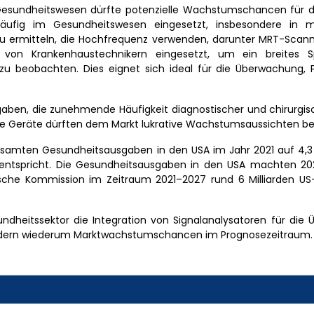
sundheitswesen dürfte potenzielle Wachstumschancen für d
häufig im Gesundheitswesen eingesetzt, insbesondere in m
 zu ermitteln, die Hochfrequenz verwenden, darunter MRT-Scan
g von Krankenhaustechnikern eingesetzt, um ein breites 
u beobachten. Dies eignet sich ideal für die Überwachung, 
aben, die zunehmende Häufigkeit diagnostischer und chirurgisc
ische Geräte dürften dem Markt lukrative Wachstumsaussichten b
gesamten Gesundheitsausgaben in den USA im Jahr 2021 auf 4,3 
ntspricht. Die Gesundheitsausgaben in den USA machten 202
sche Kommission im Zeitraum 2021–2027 rund 6 Milliarden US-D
undheitssektor die Integration von Signalanalysatoren für di
 fördern wiederum Marktwachstumschancen im Prognosezeitraum.