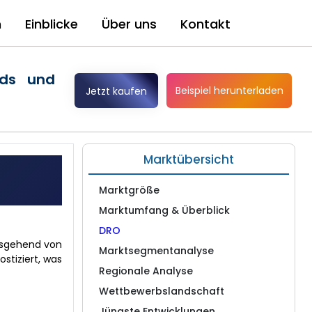
n
Einblicke
Über uns
Kontakt
nds und
Beispiel herunterladen
Jetzt kaufen
Marktübersicht
Marktgröße
Marktumfang & Überblick
DRO
ausgehend von
Marktsegmentanalyse
stiziert, was
Regionale Analyse
Wettbewerbslandschaft
Jüngste Entwicklungen