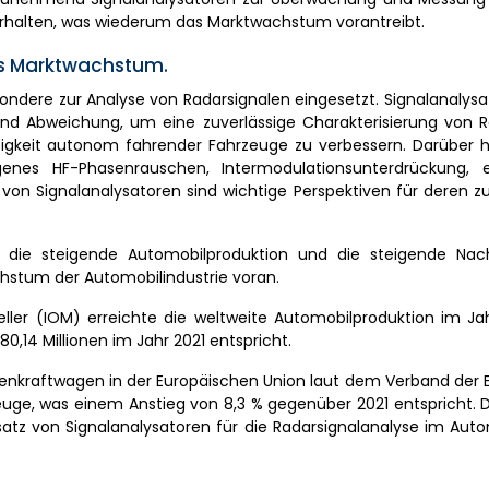
rhalten, was wiederum das Marktwachstum vorantreibt.
as Marktwachstum.
sondere zur Analyse von Radarsignalen eingesetzt. Signalanalys
nd Abweichung, um eine zuverlässige Charakterisierung von R
igkeit autonom fahrender Fahrzeuge zu verbessern. Darüber h
legenes HF-Phasenrauschen, Intermodulationsunterdrückung,
 von Signalanalysatoren sind wichtige Perspektiven für deren
, die steigende Automobilproduktion und die steigende Na
hstum der Automobilindustrie voran.
ller (IOM) erreichte die weltweite Automobilproduktion im Ja
,14 Millionen im Jahr 2021 entspricht.
enkraftwagen in der Europäischen Union laut dem Verband der 
zeuge, was einem Anstieg von 8,3 % gegenüber 2021 entspricht. 
satz von Signalanalysatoren für die Radarsignalanalyse im Aut