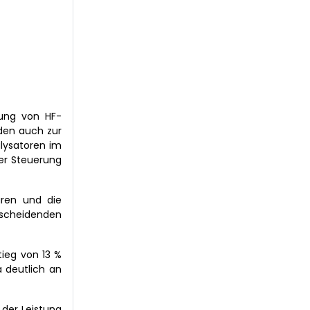
hung von HF-
den auch zur
lysatoren im
er Steuerung
uren und die
cheidenden
ieg von 13 %
 deutlich an
der Leistung