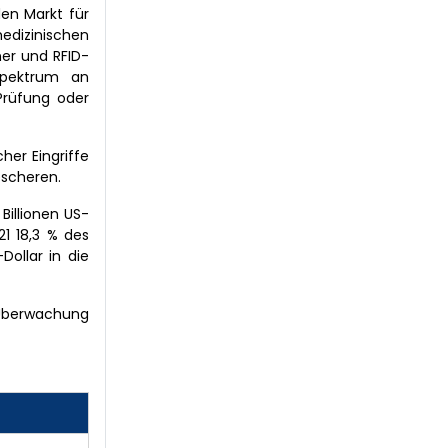
en Markt für
edizinischen
ner und RFID-
Spektrum an
Prüfung oder
her Eingriffe
escheren.
Billionen US-
1 18,3 % des
ollar in die
e Überwachung