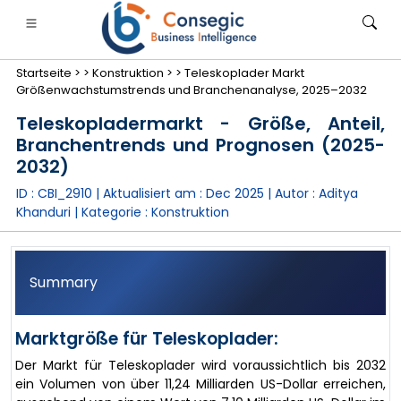
Startseite >
>
Konstruktion >
>
Teleskoplader Markt
Größenwachstumstrends und Branchenanalyse, 2025–2032
Teleskopladermarkt - Größe, Anteil,
Branchentrends und Prognosen (2025-
2032)
anken, Finanzdienstleistungen und Versicherungen
• Konsumgüter
• Energie und Strom
• Lebensmitt
ID : CBI_2910 | Aktualisiert am :
Dec 2025
| Autor :
Aditya
Khanduri
| Kategorie :
Konstruktion
gs
• Fallstudien
Summary
Marktgröße für Teleskoplader:
Der Markt für Teleskoplader wird voraussichtlich bis 2032
ein Volumen von über 11,24 Milliarden US-Dollar erreichen,