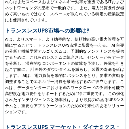
れらはまたスペースおよびエネルギー効率が重要であるITおよび
ネットワーキングの塗布で一般的です。 また、電力品質要件が極
めて高いものではなく、スペースが限られている特定の産業設定
にも使用されています。
トランスレスUPS市場への影響は?
AIは、よりスマート、より効率的な、信頼性の高い電力管理を可
能にすることで、トランスレスUPS市場に影響を与える。 AI 主導
の分析と機械学習アルゴリズムは、予測的なメンテナンスを提供
するために、これらのシステムに統合され、センサーからデータ
を分析し、潜在的なコンポーネントの故障を予測し、停電を引き
起こす前に。 計画外のダウンタイムを減らし、装置の寿命を延ば
します。 AIは、電力負荷を動的にバランスをとり、要求の変動を
調整することでエネルギー消費を最適化するのに役立ちます。こ
れは、データセンターにおけるAIのワークロードの予測不可能で
高密度な電力要件をサポートするために特に重要です。 この強化
されたインテリジェンスと効率性は、より説得力のあるUPSシス
テムと、重要なアプリケーションのための将来性のあるソリュー
ションです。
トランスレスUPS マーケット・ダイナミクス -