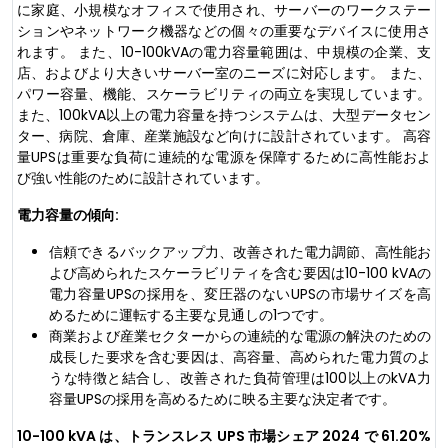
に家庭、小規模なオフィスで使用され、サーバーのワークステー
ションやネットワーク機器などの個々の重要なデバイスに使用さ
れます。 また、10-100kVAの電力容量範囲は、中規模の企業、支
店、およびより大きいサーバー室のニーズに対応します。 また、
パワー容量、機能、スケーラビリティの両立を実現しています。
また、100kVA以上の電力容量を持つシステムは、大型データセン
ター、病院、倉庫、産業施設など向けに設計されています。 高容
量UPSは重要な負荷に連続的な電源を保障するために高性能およ
び強い性能のために設計されています。
電力容量の傾向:
信頼できるバックアップ力、改善された電力調節、高性能お
よび高められたスケーラビリティを含む要因は10-100 kVAの
電力容量UPSの採用を、変圧器のないUPSの市場サイズを高
めるために運転する主要な見通しの1つです。
商業および産業セクターからの連続的な電源の解決のための
成長した要求を含む要因は、高容量、高められた電力質のよ
うな特徴と結合し、改善された負荷管理は100以上のkVA力
容量UPSの採用を高めるために映る主要な決定者です。
10-100 kVA は、トランスレス UPS 市場シェア 2024 で 61.20%