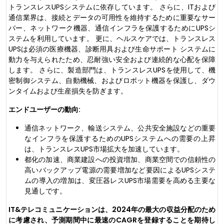
トランスレスUPSシステムに依存しています。 さらに、ITおよび
通信業界は、接続とデータの可用性を維持するために重要なサー
バー、ネットワーク機器、通信インフラを保護するためにUPSシ
ステムを利用しています。 更に、ヘルスケアでは、トランスレス
UPSは必須の医療機器、診断用具および生命サポート システムに
動力を与えられたため、忍耐強い安全および連続的な心配を保障
します。 さらに、製造部門は、トランスレスUPSを使用して、機
密制御システム、自動機械、およびロボット機器を保護し、ダウ
ンタイムおよび生産損失を防ぎます。
エンドユーザーの動向:
通信ネットワーク、輸送システム、公共安全施設などの重要
なインフラを保護するためのUPSシステムへの需要の上昇
は、トランスレスUPS市場拡大を加速しています。
都化の加速、商業建設への投資増加、商業空間での信頼性の
高いバックアップ電源の需要増加など要因によるUPSシステ
ムの導入の増加は、変圧器レスUPS市場需要を高める主要な
見通しです。
IT&テレコミュニケーションは、2024年の最大の収益分配のため
に考慮され、予測期間中に最速のCAGRを登録することを期待し