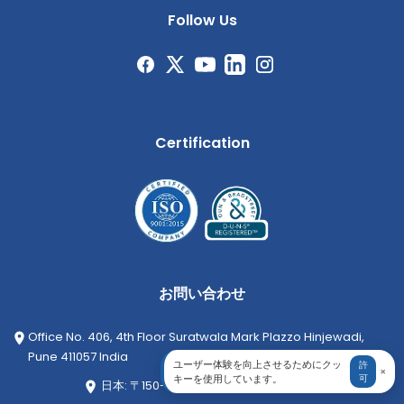
Follow Us
Certification
お問い合わせ
Office No. 406, 4th Floor Suratwala Mark Plazzo Hinjewadi,
Pune 411057 India
ユーザー体験を向上させるためにクッ
許
×
キーを使用しています。
可
日本: 〒150-0011 東京都渋谷区東1丁目16-8