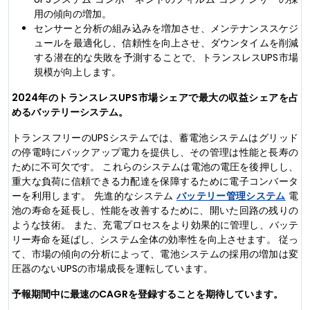
用の傾向の増加。
センサーと分析の組み込みを増加させ、メンテナンススケジ
ュールを最適化し、信頼性を向上させ、ダウンタイムを削減
する潜在的な失敗を予測することで、トランスレスUPS市場
規模が向上します。
2024年のトランスレスUPS市場シェアで最大の収益シェアを占
めるバッテリーシステム。
トランスフリーのUPSシステムでは、蓄電池システムはグリッド
の停電時にバックアップ電力を提供し、その管理は性能と長寿の
ために不可欠です。 これらのシステムは電池の電圧を後押しし、
重大な負荷に信頼できる力配達を保障するために電子コンバータ
ーを利用します。 先進的なシステム
バッテリー管理システム
電
池の寿命を延長し、性能を改善するために、開いた回路の残りの
ような技術。 また、充電プロセスをより効果的に管理し、バッテ
リー寿命を延ばし、システム全体の効率性を向上させます。 従っ
て、市場の傾向の分析によって、電池システムの採用の増加は変
圧器のないUPSの市場成長を運転しています。
予報期間中に最速のCAGRを登録することを期待しています。