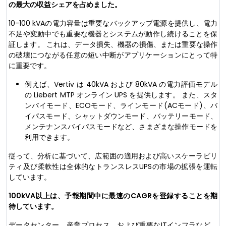
の最大の収益シェアを占めました。
10-100 kVAの電力容量は重要なバックアップ電源を提供し、電力
不足や変動中でも重要な機器とシステムが動作し続けることを保
証します。 これは、データ損失、機器の損傷、または重要な操作
の破壊につながる任意の短い中断がアプリケーションにとって特
に重要です。
例えば、Vertiv は 40kVA および 80kVA の電力評価モデル
の Liebert MTP オンライン UPS を提供します。 また、スタ
ンバイモード、ECOモード、ラインモード(ACモード)、バ
イパスモード、シャットダウンモード、バッテリーモード、
メンテナンスバイパスモードなど、さまざまな操作モードを
利用できます。
従って、分析に基づいて、広範囲の適用および高いスケーラビリ
ティ及び柔軟性は全体的なトランスレスUPSの市場の拡張を運転
しています。
100kVA以上は、予報期間中に最速のCAGRを登録することを期
待しています。
データセンター、産業プロセス、および重要なITインフラなど、