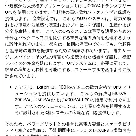
中規模から大規模アプリケーション向けに100kVAトランスフリー
UPSを使用しています。信頼性の高い電力バックアップと保護を
提供します。 産業設定では、これらのUPSシステムは、電力変動
および停電から敏感な装置およびプロセスを保護し、生産および
安全を維持します。 これらのUPSシステムは重要な適用のための
十分なバックアップ力を提供する重要な電力負荷を処理するよう
に設計されています。 彼らは、長期の停電中であっても、信頼性
と無停電の電力を提供するために構築されています。 電力サー
ジ、スパイク、その他の障害から接続された機器を保護し、機密
デバイスの寿命を延ばします。 UPSシステムは、必要に応じて、
容量の増加と冗長性を可能にする、スケーラブルであるように設
計されています。
たとえば、Eaton は、100 kVA 以上の電力定格で UPS ソリ
ューションを提供しています。 これらの解決は160kVA、
200kVA、250kVAおよび400kVA UPSの指定で利用できま
す。 これらのソリューションは、より高い負荷を処理するよ
うに設計された3相システムの広範な範囲を提供します。
そのため、パワーグリッドとの非常に高電力容量とスケーラビリ
ティと統合の増加は、予測期間中にトランスレスUPS市場動向を