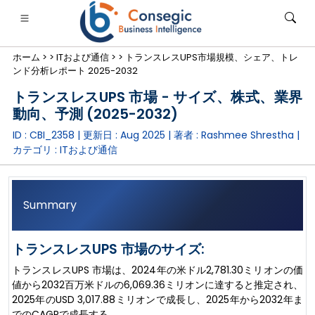
ホーム >
>
ITおよび通信 >
>
トランスレスUPS市場規模、シェア、トレ
ンド分析レポート 2025-2032
トランスレスUPS 市場 - サイズ、株式、業界
動向、予測 (2025-2032)
ID : CBI_2358 | 更新日 :
Aug 2025
| 著者 :
Rashmee Shrestha
|
銀行・金融・保険
• 消費財
• エネルギーと電力
• 食品・飲料
カテゴリ :
ITおよび通信
ログ
• ケーススタディ
Summary
トランスレスUPS 市場のサイズ:
トランスレスUPS 市場は、2024年の米ドル2,781.30ミリオンの価
値から2032百万米ドルの6,069.36ミリオンに達すると推定され、
2025年のUSD 3,017.88ミリオンで成長し、2025年から2032年ま
でのCAGRで成長する。