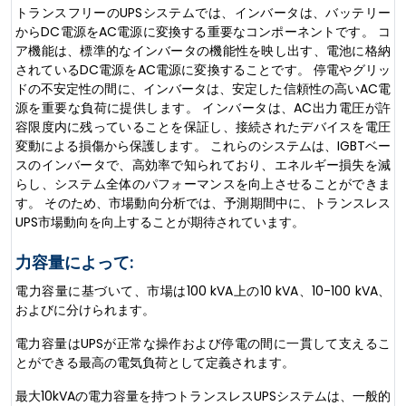
トランスフリーのUPSシステムでは、インバータは、バッテリー
からDC電源をAC電源に変換する重要なコンポーネントです。 コ
ア機能は、標準的なインバータの機能性を映し出す、電池に格納
されているDC電源をAC電源に変換することです。 停電やグリッ
ドの不安定性の間に、インバータは、安定した信頼性の高いAC電
源を重要な負荷に提供します。 インバータは、AC出力電圧が許
容限度内に残っていることを保証し、接続されたデバイスを電圧
変動による損傷から保護します。 これらのシステムは、IGBTベー
スのインバータで、高効率で知られており、エネルギー損失を減
らし、システム全体のパフォーマンスを向上させることができま
す。 そのため、市場動向分析では、予測期間中に、トランスレス
UPS市場動向を向上することが期待されています。
力容量によって:
電力容量に基づいて、市場は100 kVA上の10 kVA、10-100 kVA、
およびに分けられます。
電力容量はUPSが正常な操作および停電の間に一貫して支えるこ
とができる最高の電気負荷として定義されます。
最大10kVAの電力容量を持つトランスレスUPSシステムは、一般的