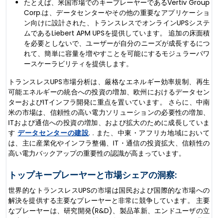
たとえば、米国市場でのキープレーヤーであるVertiv Group
Corp.は、データセンターやその他の重要なアプリケーショ
ン向けに設計された、トランスレスでオンラインUPSシステ
ムであるLiebert APM UPSを提供しています。 追加の床面積
を必要としないで、ユーザーが自分のニーズが成長するにつ
れて、簡単に容量を増やすことを可能にするモジュラーパワ
ースケーラビリティを提供します。
トランスレスUPS市場分析は、厳格なエネルギー効率規制、再生
可能エネルギーの統合への投資の増加、欧州におけるデータセン
ターおよびITインフラ開発に重点を置いています。 さらに、中南
米の市場は、信頼性の高い電力ソリューションの必要性の増加、
ITおよび通信への投資の増加、および拡大のために成長していま
す
データセンターの建設
. . また、中東・アフリカ地域において
は、主に産業化やインフラ整備、IT・通信の投資拡大、信頼性の
高い電力バックアップの重要性の認識が高まっています。
トップキープレーヤーと市場シェアの洞察:
世界的なトランスレスUPSの市場は国民および国際的な市場への
解決を提供する主要なプレーヤーと非常に競争しています。 主要
なプレーヤーは、研究開発(R&D)、製品革新、エンドユーザの立