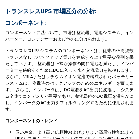
トランスレスUPS 市場区分の分析:
コンポーネント:
コンポーネントに基づいて、市場は整流器、電池システム、イン
バーター、コンデンサーおよび他のに分けられます。
トランスレスUPSシステムのコンポーネントは、従来の低周波数
トランスなしでバックアップ電力を達成する上で重要な役割を果
たしています。 整流器は正常な操作の間に電池を満たし、インバ
ーターを供給するためにDCに入って来る交流電力を転換します。
さらに、VRLAまたはリチウムイオン電池で構成されたバッテリー
システムは、停電時のバックアップのためのエネルギーを蓄えま
す。 さらに、インバータは、DC電源をAC出力に変換し、システ
ム全体でコンデンサが重要であり、整流器内のDC電圧を滑らかに
し、インバータのAC出力をフィルタリングするために使用されま
す。
コンポーネントのトレンド:
長い寿命、より高い信頼性およびよりよい高周波性能による
UPSシステム コンポーネントのフィルム コンデンサーの採