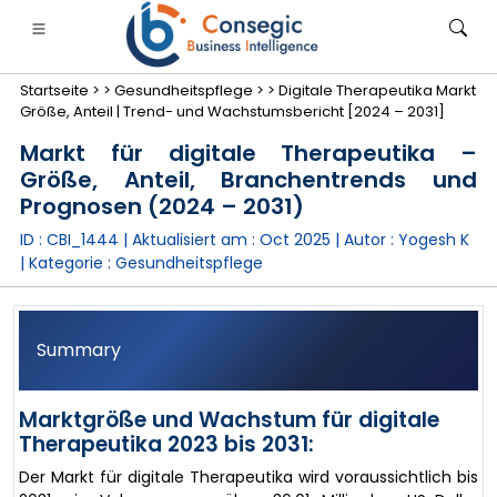
Startseite >
>
Gesundheitspflege >
>
Digitale Therapeutika Markt
Größe, Anteil | Trend- und Wachstumsbericht [2024 – 2031]
Markt für digitale Therapeutika –
Größe, Anteil, Branchentrends und
Prognosen (2024 – 2031)
anken, Finanzdienstleistungen und Versicherungen
• Konsumgüter
• Energie und Strom
• Lebensmitt
ID : CBI_1444 | Aktualisiert am :
Oct 2025
| Autor :
Yogesh K
| Kategorie :
Gesundheitspflege
gs
• Fallstudien
Summary
Marktgröße und Wachstum für digitale
Therapeutika 2023 bis 2031:
Der Markt für digitale Therapeutika wird voraussichtlich bis