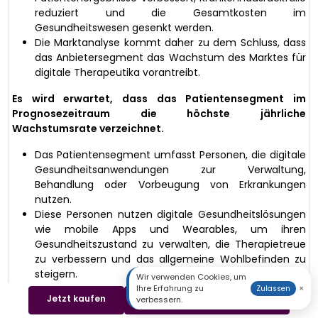
reduziert und die Gesamtkosten im
Gesundheitswesen gesenkt werden.
Die Marktanalyse kommt daher zu dem Schluss, dass
das Anbietersegment das Wachstum des Marktes für
digitale Therapeutika vorantreibt.
Es wird erwartet, dass das Patientensegment im
Prognosezeitraum die höchste jährliche
Wachstumsrate verzeichnet.
Das Patientensegment umfasst Personen, die digitale
Gesundheitsanwendungen zur Verwaltung,
Behandlung oder Vorbeugung von Erkrankungen
nutzen.
Diese Personen nutzen digitale Gesundheitslösungen
wie mobile Apps und Wearables, um ihren
Gesundheitszustand zu verwalten, die Therapietreue
zu verbessern und das allgemeine Wohlbefinden zu
steigern.
Wir verwenden Cookies, um
Dieses Wachstum ist auf die steigende
Ihre Erfahrung zu
×
Zulassen
Jetzt kaufen
Beispiel herunterladen
verbessern.
Patientennachfrage nach digitalen