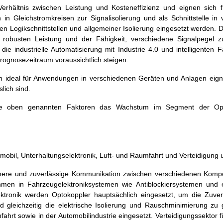
rhältnis zwischen Leistung und Kosteneffizienz und eignen sich fü
 Gleichstromkreisen zur Signalisolierung und als Schnittstelle in
 Logikschnittstellen und allgemeiner Isolierung eingesetzt werden. 
 robusten Leistung und der Fähigkeit, verschiedene Signalpegel zu
ie industrielle Automatisierung mit Industrie 4.0 und intelligenten F
ognosezeitraum voraussichtlich steigen.
ich ideal für Anwendungen in verschiedenen Geräten und Anlagen eig
lich sind.
 die oben genannten Faktoren das Wachstum im Segment der Opt
mobil, Unterhaltungselektronik, Luft- und Raumfahrt und Verteidigung 
chere und zuverlässige Kommunikation zwischen verschiedenen Komp
mmen in Fahrzeugelektroniksystemen wie Antiblockiersystemen und e
lektronik werden Optokoppler hauptsächlich eingesetzt, um die Zuver
 gleichzeitig die elektrische Isolierung und Rauschminimierung zu 
hrt sowie in der Automobilindustrie eingesetzt. Verteidigungssektor f