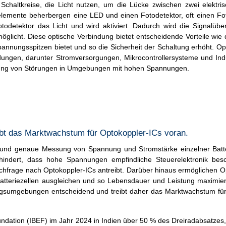
 Schaltkreise, die Licht nutzen, um die Lücke zwischen zwei elektri
lemente beherbergen eine LED und einen Fotodetektor, oft einen Foto
odetektor das Licht und wird aktiviert. Dadurch wird die Signalüb
glicht. Diese optische Verbindung bietet entscheidende Vorteile wie d
pannungsspitzen bietet und so die Sicherheit der Schaltung erhöht. Op
ungen, darunter Stromversorgungen, Mikrocontrollersysteme und Ind
derung von Störungen in Umgebungen mit hohen Spannungen.
ibt das Marktwachstum für Optokoppler-ICs voran.
re und genaue Messung von Spannung und Stromstärke einzelner Batt
rhindert, dass hohe Spannungen empfindliche Steuerelektronik bes
Nachfrage nach Optokoppler-ICs antreibt. Darüber hinaus ermöglichen O
Batteriezellen ausgleichen und so Lebensdauer und Leistung maximie
ungsumgebungen entscheidend und treibt daher das Marktwachstum fü
undation (IBEF) im Jahr 2024 in Indien über 50 % des Dreiradabsatzes