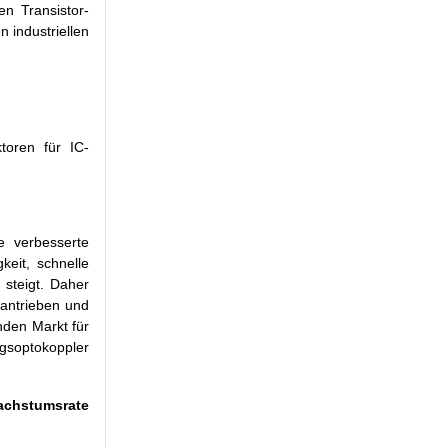
n Transistor-
 industriellen
toren für IC-
ne verbesserte
keit, schnelle
 steigt. Daher
orantrieben und
nden Markt für
gsoptokoppler
Wachstumsrate