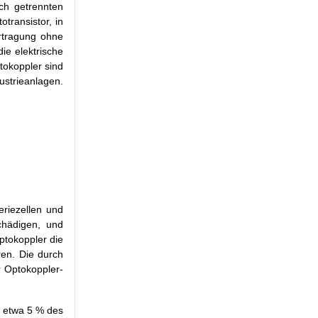
sch getrennten
transistor, in
ertragung ohne
ie elektrische
tokoppler sind
ustrieanlagen.
eriezellen und
chädigen, und
ptokoppler die
ren. Die durch
r Optokoppler-
, etwa 5 % des