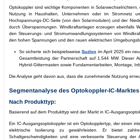
Optokoppler sind wichtige Komponenten in Solarwechselrichtern,
Nutzung in Haushalten, Unternehmen oder im Stromnetz um
Hochspannungs-DC-Seite (von den Solarmodulen) und der Nieder
durch Überspannungen. Windkraftanlagen erzeugen ebenfalls W
den Steuerungs- und Stromumwandlungssystemen von Windkraftan
den hohen Spannungen und den rauen elektrischen Umgebungsbedi
So sicherte sich beispielsweise
Suzlon
im April 2025 ein ne
Gesamtleistung der Partnerschaft auf 1.544 MW. Dieser A
Hybrid-Gittermasten sowie Fundamentarbeiten, Montage, In
Die Analyse geht davon aus, dass die zunehmende Nutzung erneue
Segmentanalyse des Optokoppler-IC-Marktes
Nach Produkttyp:
Basierend auf dem Produkttyp wird der Markt in IC-Ausgangsopto
Ein IC-Ausgangsoptokoppler ist ein Optokopplertyp, der einen int
elektrische Isolierung zu gewährleisten. Er bietet zahlr
Schaltgeschwindigkeiten und eine verbesserte Steuerung der A