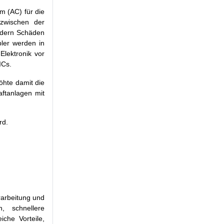
m (AC) für die
zwischen der
ndern Schäden
ler werden in
lektronik vor
ICs.
hte damit die
ftanlagen mit
rd.
rarbeitung und
n, schnellere
che Vorteile,