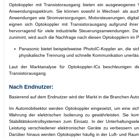
Optokoppler mit Transistorausgang bieten ein ausgewogenes Ve
Anwendungsspektrum. Sie können sowohl in Wechsel- als auch in
Anwendungen wie Stromversorgungen, Motorsteuerungen, digitalen
eignen sich Optokoppler mit Transistorausgang aufgrund ihrer
hervorragend für viele industrielle Steuerungsanwendungen. Da d
zunimmt, wird auch die Nachfrage nach diesen Optokopplern im Pr
Panasonic bietet beispielsweise PhotoIC-Koppler an, die s
physikalische Trennung und schnelle Kommunikation unerläss
Laut der Marktanalyse für Optokoppler-ICs beschleunigen
Transistorausgang.
Nach Endnutzer:
Basierend auf dem Endnutzer wird der Markt in die Branchen Auto
Im Automobilsektor werden Optokoppler eingesetzt, um eine si
Wahrung der elektrischen Isolierung zu gewährleisten. Sie ko
Stabilitätskontrollsystemen zum Einsatz. In der Unterhaltungse
Leistung verschiedener elektronischer Geräte zu verbessern und
Darüber hinaus werden Optokoppler häufig in der Luft- und Raumfa