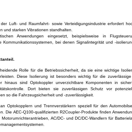
r Luft- und Raumfahrt- sowie Verteidigungsindustrie erfordert hoc
 und starken Vibrationen standhalten.
schen Anwendungen eingesetzt, beispielsweise in Flugsteueru
ie Kommunikationssystemen, bei denen Signalintegrität und -isolieru
tanteil.
eidende Rolle für die Betriebssicherheit, da sie eine wichtige Isoli
sten. Diese Isolierung ist besonders wichtig für die zuverlässige
 hinaus sind Optokoppler unverzichtbare Komponenten in sicherhe
tätskontrolle. Dort bieten sie zuverlässigen Schutz vor potenziel
 so die Fahrzeugsicherheit und -zuverlässigkeit.
 an Optokopplern und Trennverstärkern speziell für den Automobilse
pen. Die AEC-Q100-qualifizierten R2Coupler-Produkte finden Anwendung
, Motorumrichterantrieben, AC/DC- und DC/DC-Wandlern für Batteriel
riemanagementsystemen.