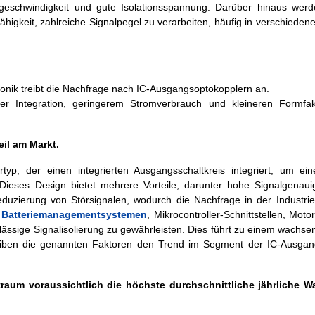
geschwindigkeit und gute Isolationsspannung. Darüber hinaus werde
igkeit, zahlreiche Signalpegel zu verarbeiten, häufig in verschiedenen
nik treibt die Nachfrage nach IC-Ausgangsoptokopplern an.
er Integration, geringerem Stromverbrauch und kleineren Formfak
il am Markt.
ertyp, der einen integrierten Ausgangsschaltkreis integriert, um ei
ieses Design bietet mehrere Vorteile, darunter hohe Signalgenauig
duzierung von Störsignalen, wodurch die Nachfrage in der Industrie
e
Batteriemanagementsystemen
, Mikrocontroller-Schnittstellen, Mot
lässige Signalisolierung zu gewährleisten. Dies führt zu einem wachse
reiben die genannten Faktoren den Trend im Segment der IC-Ausgan
raum voraussichtlich die höchste durchschnittliche jährliche 