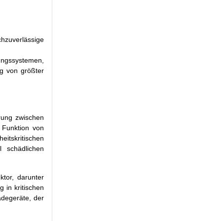
hzuverlässige
ngssystemen,
ng von größter
erung zwischen
 Funktion von
itskritischen
l schädlichen
ktor, darunter
 in kritischen
adegeräte, der