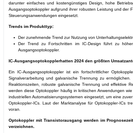
darunter einfaches und kostengünstiges Design, hohe Betriebs
Ausgangsoptokoppler aufgrund ihrer robusten Leistung und der Fäh
Steuerungsanwendungen eingesetzt.
Trends im Produkttyp:
Der zunehmende Trend zur Nutzung von Unterhaltungselektro
Der Trend zu Fortschritten im IC-Design führt zu höher
Ausgangsoptokoppler.
IC-Ausgangsoptokoppler
hatten 2024 den größten Umsatzante
Ein IC-Ausgangsoptokoppler ist ein fortschrittlicher Optokoppl
Signalverarbeitung und galvanische Trennung zu ermöglichen. D
Reaktionszeiten, robuste galvanische Trennung und effektive Re
werden diese Optokoppler häufig in kritischen Anwendungen wi
industriellen Automatisierungssystemen eingesetzt, um eine zuver
Optokoppler-ICs. Laut der Marktanalyse für Optokoppler-ICs t
voran.
Optokoppler mit Transistorausgang werden im Prognosezeit
verzeichnen.