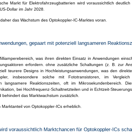
he Markt für Elektrofahrzeugbatterien wird voraussichtlich deutlic
 US-Dollar im Jahr 2028.
t daher das Wachstum des Optokoppler-IC-Marktes voran.
endungen, gepaart mit potenziell langsameren Reaktionsz
lliamperebereich, was ihren direkten Einsatz in Anwendungen einsch
ngsaktoren erfordern. ohne zusätzliche Schaltungen (z. B. zur An
nziell teurere Designs in Hochleistungsanwendungen, was den direkt
pler, insbesondere solche mit Fototransistoren, im Vergleic
en langsamere Reaktionszeiten, oft im Mikrosekundenbereich. Dies
nikation, bei Hochfrequenz-Schaltnetzteilen und in Echtzeit-Steuerung
nd behindert das Marktwachstum zusätzlich.
 Marktanteil von Optokoppler-ICs erheblich.
rd voraussichtlich Marktchancen für Optokoppler-ICs scha