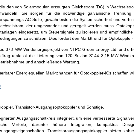
 die den von Solarmodulen erzeugten Gleichstrom (DC) in Wechselstro
wandeln. Sie sorgen für die notwendige galvanische Trennung 
spannungs-AC-Seite, gewährleisten die Systemsicherheit und verhi
echselstrom, der umgewandelt und geregelt werden muss. Optokopp
lagen eingesetzt, um Steuersignale zu isolieren und empfindliche E
ngungen zu schützen. Dies fördert den Markttrend für Optokoppler-
ues 378-MW-Windenergieprojekt von NTPC Green Energy Ltd. und erhö
uftrag umfasst die Lieferung von 120 Suzlon S144 3,15-MW-Windkra
betriebnahme und anschließende Wartung.
rbarer Energiequellen Marktchancen für Optokoppler-ICs schaffen wi
:
koppler, Transistor-Ausgangsoptokoppler und Sonstige.
egrierten Ausgangsschaltkreis integriert, um eine verbesserte Signalve
eiche Vorteile, darunter höhere Integration, kompaktes Desig
usgangseigenschaften. Transistorausgangsoptokoppler bieten zahlrei