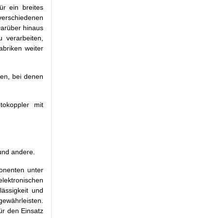
r ein breites
 verschiedenen
Darüber hinaus
 verarbeiten,
abriken weiter
nen, bei denen
okoppler mit
und andere.
onenten unter
lektronischen
lässigkeit und
gewährleisten.
ür den Einsatz