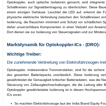
Optokoppler, auch optische Isolatoren genannt, sind integrierte
Schaltkreisen zur Signalübertragung zu überbrücken. Diese Baue
einem einzigen Gehäuse. Leuchtet die LED auf, erkennt der Fot
physische elektrische Verbindung zwischen den Schaltkreisen ermö
Isolierung, die Rauschen minimiert und Schutz vor schädlichen S
daher unverzichtbare Komponenten in einer Vielzahl von Anwend
Dort dienen sie zur Isolierung von Steuersignalen und zur Min
Marktdynamik für Optokoppler-ICs - (DRO):
Wichtige Treiber:
Die zunehmende Verbreitung von Elektrofahrzeugen tre
Optokoppler, insbesondere Trennverstärker, sind für die siche
des gesamten Batteriepacks unerlässlich. Diese Isolierung ve
gewährleistet die Genauigkeit kritischer Batteriedaten, was die 
Steuerung von Zellausgleichsschaltungen, die die Ladung aller 
Optokoppler gewährleistete Isolierung ist in diesen Hochspann
ICs voran.
So machten Elektrofahrzeuge laut der India Brand Equity Fo