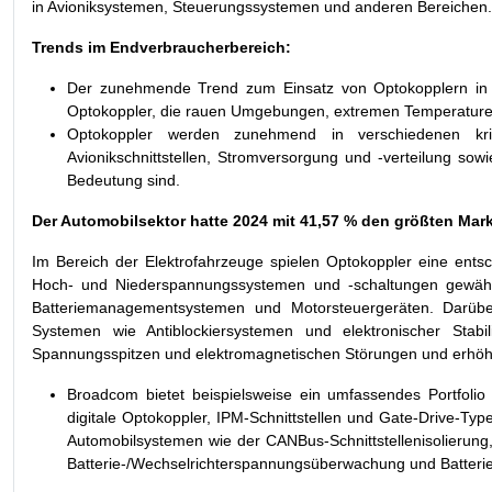
in Avioniksystemen, Steuerungssystemen und anderen Bereichen.
Trends im Endverbraucherbereich:
Der zunehmende Trend zum Einsatz von Optokopplern in de
Optokoppler, die rauen Umgebungen, extremen Temperaturen
Optokoppler werden zunehmend in verschiedenen kriti
Avionikschnittstellen, Stromversorgung und -verteilung sow
Bedeutung sind.
Der Automobilsektor hatte 2024 mit 41,57 % den größten Mark
Im Bereich der Elektrofahrzeuge spielen Optokoppler eine entsch
Hoch- und Niederspannungssystemen und -schaltungen gewährlei
Batteriemanagementsystemen und Motorsteuergeräten. Darüber
Systemen wie Antiblockiersystemen und elektronischer Stabili
Spannungsspitzen und elektromagnetischen Störungen und erhöhen
Broadcom bietet beispielsweise ein umfassendes Portfolio
digitale Optokoppler, IPM-Schnittstellen und Gate-Drive-Ty
Automobilsystemen wie der CANBus-Schnittstellenisolierung
Batterie-/Wechselrichterspannungsüberwachung und Batte