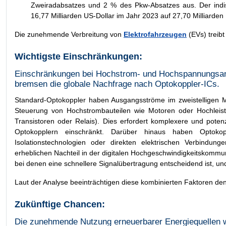
Zweiradabsatzes und 2 % des Pkw-Absatzes aus. Der indisc
16,77 Milliarden US-Dollar im Jahr 2023 auf 27,70 Milliarden
Die zunehmende Verbreitung von
Elektrofahrzeugen
(EVs) treib
Wichtigste Einschränkungen:
Einschränkungen bei Hochstrom- und Hochspannungsanw
bremsen die globale Nachfrage nach Optokoppler-ICs.
Standard-Optokoppler haben Ausgangsströme im zweistelligen Mi
Steuerung von Hochstrombauteilen wie Motoren oder Hochleistu
Transistoren oder Relais). Dies erfordert komplexere und pote
Optokopplern einschränkt. Darüber hinaus haben Optokop
Isolationstechnologien oder direkten elektrischen Verbindung
erheblichen Nachteil in der digitalen Hochgeschwindigkeitskommu
bei denen eine schnellere Signalübertragung entscheidend ist, u
Laut der Analyse beeinträchtigen diese kombinierten Faktoren den
Zukünftige Chancen:
Die zunehmende Nutzung erneuerbarer Energiequellen wi